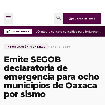
menu
search
mail
SUSCRIBIRSE
UABJO integra consejo consultivo para fortalecer la c
ÚLTIMA HORA
INFORMACIÓN GENERAL
7 ENERO, 2020
Emite SEGOB
declaratoria de
emergencia para ocho
municipios de Oaxaca
por sismo