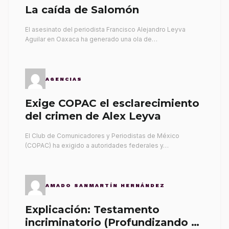
La caída de Salomón
El asesinato del periodista Francisco Alejandro Leyva
Aguilar en Oaxaca ha generado una ola de…
AGENCIAS
Exige COPAC el esclarecimiento
del crimen de Alex Leyva
El Club de Comunicadores y Periodistas de México
(COPAC) ha exigido a autoridades federales y…
AMADO SANMARTÍN HERNÁNDEZ
Explicación: Testamento
incriminatorio (Profundizando su