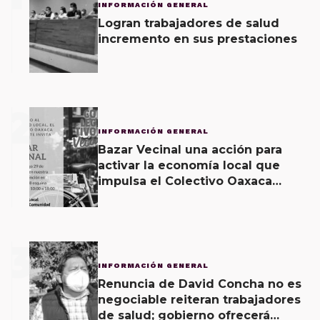
INFORMACIÓN GENERAL
Logran trabajadores de salud
incremento en sus prestaciones
2
INFORMACIÓN GENERAL
Bazar Vecinal una acción para
activar la economía local que
impulsa el Colectivo Oaxaca
Vecinal
3
INFORMACIÓN GENERAL
Renuncia de David Concha no es
negociable reiteran trabajadores
de salud; gobierno ofrecerá