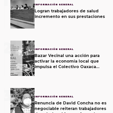
1
INFORMACIÓN GENERAL
Logran trabajadores de salud
incremento en sus prestaciones
2
INFORMACIÓN GENERAL
Bazar Vecinal una acción para
activar la economía local que
impulsa el Colectivo Oaxaca
Vecinal
3
INFORMACIÓN GENERAL
Renuncia de David Concha no es
negociable reiteran trabajadores