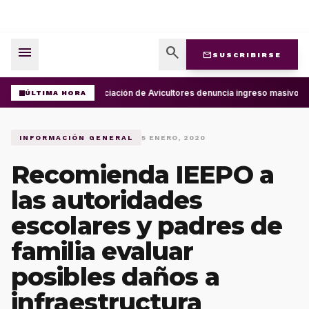
menu
search
mail
SUSCRIBIRSE
Asociación de Avicultores denuncia ingreso masivo d
ÚLTIMA HORA
INFORMACIÓN GENERAL
5 ENERO, 2020
Recomienda IEEPO a
las autoridades
escolares y padres de
familia evaluar
posibles daños a
infraestructura