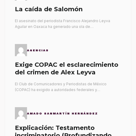
La caída de Salomón
El asesinato del periodista Francisco Alejandro Leyva
Aguilar en Oaxaca ha generado una ola de…
AGENCIAS
Exige COPAC el esclarecimiento
del crimen de Alex Leyva
El Club de Comunicadores y Periodistas de México
(COPAC) ha exigido a autoridades federales y…
AMADO SANMARTÍN HERNÁNDEZ
Explicación: Testamento
incriminatorio (Profundizando su