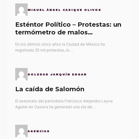
MIGUEL ÁNGEL CASIQUE OLIVOS
Esténtor Político – Protestas: un
termómetro de malos
gobernantes
En los últimos cinco años la Ciudad de México ha
registrado 25 mil protestas, lo…
SOLEDAD JARQUÍN EDGAR
La caída de Salomón
El asesinato del periodista Francisco Alejandro Leyva
Aguilar en Oaxaca ha generado una ola de…
AGENCIAS