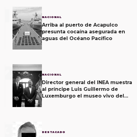
1
NACIONAL
Arriba al puerto de Acapulco
presunta cocaína asegurada en
aguas del Océano Pacífico
2
NACIONAL
Director general del INEA muestra
al príncipe Luis Guillermo de
Luxemburgo el museo vivo del
muralismo.
3
DESTACADO