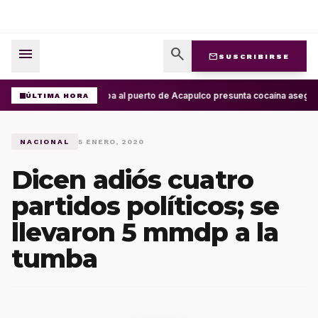
menu
search
mail
SUSCRIBIRSE
Arriba al puerto de Acapulco presunta cocaína asegur
ÚLTIMA HORA
NACIONAL
5 ENERO, 2020
Dicen adiós cuatro
partidos políticos; se
llevaron 5 mmdp a la
tumba