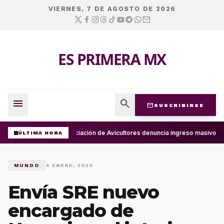
VIERNES, 7 DE AGOSTO DE 2026
ES PRIMERA MX
menu
search
mail
SUSCRIBIRSE
Asociación de Avicultores denuncia ingreso masivo d
ÚLTIMA HORA
MUNDO
4 ENERO, 2020
Envía SRE nuevo
encargado de