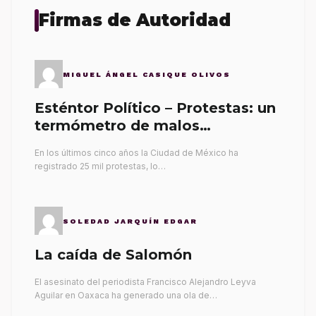
Firmas de Autoridad
MIGUEL ÁNGEL CASIQUE OLIVOS
Esténtor Político – Protestas: un
termómetro de malos
gobernantes
En los últimos cinco años la Ciudad de México ha
registrado 25 mil protestas, lo…
SOLEDAD JARQUÍN EDGAR
La caída de Salomón
El asesinato del periodista Francisco Alejandro Leyva
Aguilar en Oaxaca ha generado una ola de…