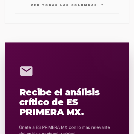
arrow_forward
VER TODAS LAS COLUMNAS
mail
Recibe el análisis
crítico de ES
PRIMERA MX.
Únete a ES PRIMERA MX con lo más relevante
del análisis nacional y global.