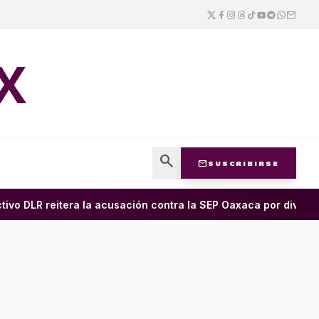
X
search
mail
SUSCRIBIRSE
o DLR reitera la acusación contra la SEP Oaxaca por divulgar e