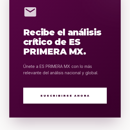
mail
Recibe el análisis
crítico de ES
PRIMERA MX.
Únete a ES PRIMERA MX con lo más
relevante del análisis nacional y global.
SUSCRIBIRSE AHORA