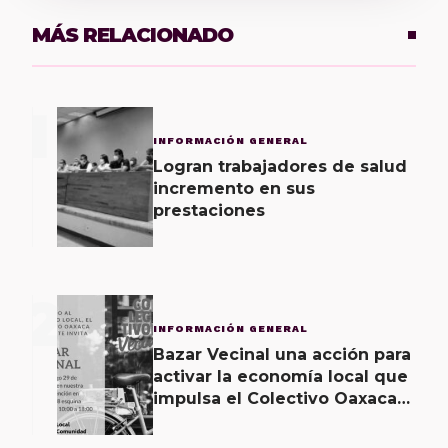
MÁS RELACIONADO
1
INFORMACIÓN GENERAL
Logran trabajadores de salud
incremento en sus
prestaciones
2
INFORMACIÓN GENERAL
Bazar Vecinal una acción para
activar la economía local que
impulsa el Colectivo Oaxaca
Vecinal