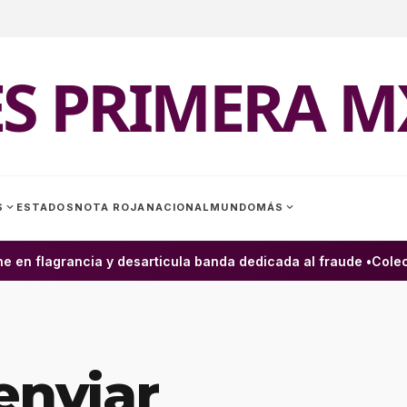
ES PRIMERA M
expand_more
expand_more
S
ESTADOS
NOTA ROJA
NACIONAL
MUNDO
MÁS
en flagrancia y desarticula banda dedicada al fraude •
Colectiv
enviar