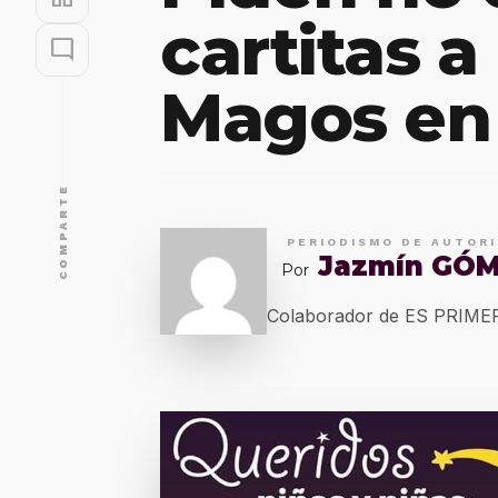
cartitas a
mode_comment
Magos en
COMPARTE
PERIODISMO DE AUTOR
Jazmín GÓ
Por
Colaborador de ES PRIM