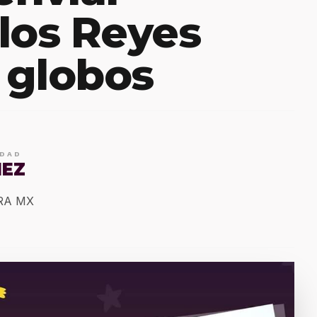
 los Reyes
 globos
IDAD
MEZ
ERA MX