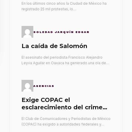
En los últimos cinco años la Ciudad de México ha
registrado 25 mil protestas, lo…
SOLEDAD JARQUÍN EDGAR
La caída de Salomón
El asesinato del periodista Francisco Alejandro
Leyva Aguilar en Oaxaca ha generado una ola de…
AGENCIAS
Exige COPAC el
esclarecimiento del crimen
de Alex Leyva
El Club de Comunicadores y Periodistas de México
(COPAC) ha exigido a autoridades federales y…