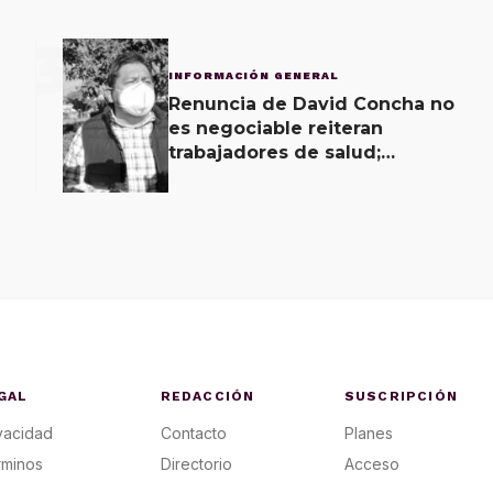
3
INFORMACIÓN GENERAL
Renuncia de David Concha no
es negociable reiteran
trabajadores de salud;
gobierno ofrecerá
contrapropuesta a demandas
GAL
REDACCIÓN
SUSCRIPCIÓN
vacidad
Contacto
Planes
rminos
Directorio
Acceso