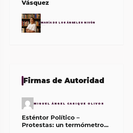
Vásquez
MARÍA DE LOS ÁNGELES NIVÓN
Firmas de Autoridad
MIGUEL ÁNGEL CASIQUE OLIVOS
Esténtor Político –
Protestas: un termómetro
de malos gobernantes