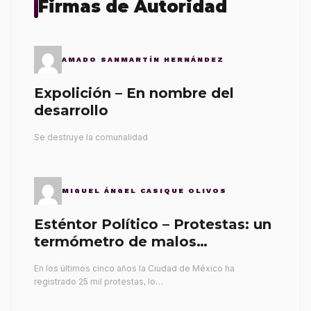
Firmas de Autoridad
AMADO SANMARTÍN HERNÁNDEZ
Expolición – En nombre del
desarrollo
Se destruye la comunalidad
MIGUEL ÁNGEL CASIQUE OLIVOS
Esténtor Político – Protestas: un
termómetro de malos
gobernantes
En los últimos cinco años la Ciudad de México ha
registrado 25 mil protestas, lo…