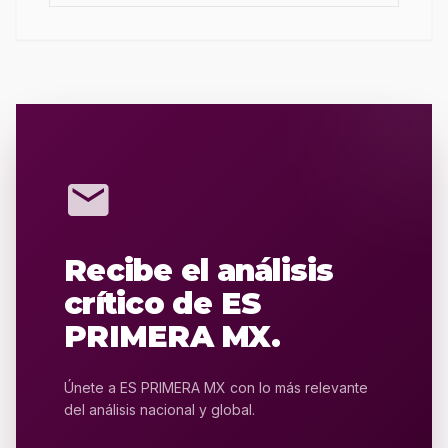
mail
Recibe el análisis
crítico de ES
PRIMERA MX.
Únete a ES PRIMERA MX con lo más relevante
del análisis nacional y global.