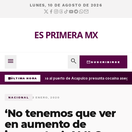
LUNES, 10 DE AGOSTO DE 2026
ES PRIMERA MX
menu
search
mail
SUSCRIBIRSE
Arriba al puerto de Acapulco presunta cocaína asegur
ÚLTIMA HORA
NACIONAL
3 ENERO, 2020
‘No tenemos que ver
en aumento de