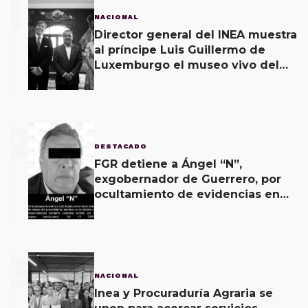
1
NACIONAL
Director general del INEA muestra
al príncipe Luis Guillermo de
Luxemburgo el museo vivo del
muralismo.
2
DESTACADO
FGR detiene a Ángel “N”,
exgobernador de Guerrero, por
ocultamiento de evidencias en
caso Ayotzinapa
3
NACIONAL
Inea y Procuraduría Agraria se