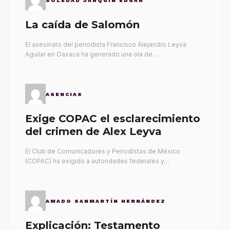
SOLEDAD JARQUÍN EDGAR
La caída de Salomón
El asesinato del periodista Francisco Alejandro Leyva
Aguilar en Oaxaca ha generado una ola de…
AGENCIAS
Exige COPAC el esclarecimiento
del crimen de Alex Leyva
El Club de Comunicadores y Periodistas de México
(COPAC) ha exigido a autoridades federales y…
AMADO SANMARTÍN HERNÁNDEZ
Explicación: Testamento