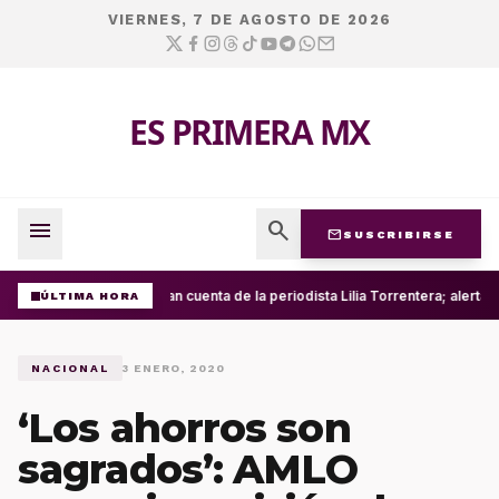
VIERNES, 7 DE AGOSTO DE 2026
ES PRIMERA MX
menu
search
mail
SUSCRIBIRSE
Roban cuenta de la periodista Lilia Torrentera; alerta
ÚLTIMA HORA
NACIONAL
3 ENERO, 2020
‘Los ahorros son
sagrados’: AMLO