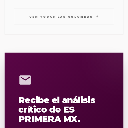
arrow_forward
VER TODAS LAS COLUMNAS
mail
Recibe el análisis
crítico de ES
PRIMERA MX.