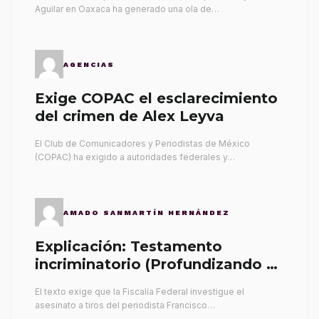
Aguilar en Oaxaca ha generado una ola de…
AGENCIAS
Exige COPAC el esclarecimiento
del crimen de Alex Leyva
El Club de Comunicadores y Periodistas de México
(COPAC) ha exigido a autoridades federales y…
AMADO SANMARTÍN HERNÁNDEZ
Explicación: Testamento
incriminatorio (Profundizando su
propia tumba)
El texto exige que la Fiscalía Federal investigue el
asesinato a tiros del periodista Francisco…