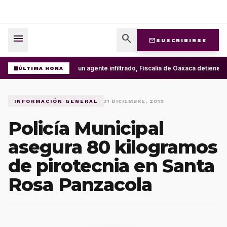
menu
search
mail
SUSCRIBIRSE
Con un agente infiltrado, Fiscalía de Oaxaca detiene en
ÚLTIMA HORA
INFORMACIÓN GENERAL
31 DICIEMBRE, 2019
Policía Municipal
asegura 80 kilogramos
de pirotecnia en Santa
Rosa Panzacola