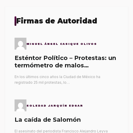
Firmas de Autoridad
MIGUEL ÁNGEL CASIQUE OLIVOS
Esténtor Político – Protestas: un
termómetro de malos
gobernantes
En los últimos cinco años la Ciudad de México ha
registrado 25 mil protestas, lo…
SOLEDAD JARQUÍN EDGAR
La caída de Salomón
El asesinato del periodista Francisco Alejandro Leyva