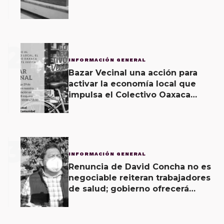
2
INFORMACIÓN GENERAL
Bazar Vecinal una acción para
activar la economía local que
impulsa el Colectivo Oaxaca
Vecinal
3
INFORMACIÓN GENERAL
Renuncia de David Concha no es
negociable reiteran trabajadores
de salud; gobierno ofrecerá
contrapropuesta a demandas