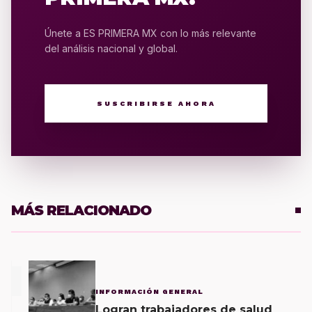
Únete a ES PRIMERA MX con lo más relevante
del análisis nacional y global.
SUSCRIBIRSE AHORA
MÁS RELACIONADO
1
INFORMACIÓN GENERAL
Logran trabajadores de salud