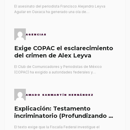
El asesinato del periodista Francisco Alejandro Leyva
Aguilar en Oaxaca ha generado una ola de…
AGENCIAS
Exige COPAC el esclarecimiento
del crimen de Alex Leyva
El Club de Comunicadores y Periodistas de México
(COPAC) ha exigido a autoridades federales y…
AMADO SANMARTÍN HERNÁNDEZ
Explicación: Testamento
incriminatorio (Profundizando su
propia tumba)
El texto exige que la Fiscalía Federal investigue el