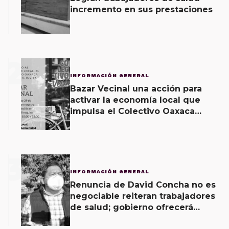
incremento en sus prestaciones
2
INFORMACIÓN GENERAL
Bazar Vecinal una acción para
activar la economía local que
impulsa el Colectivo Oaxaca
Vecinal
3
INFORMACIÓN GENERAL
Renuncia de David Concha no es
negociable reiteran trabajadores
de salud; gobierno ofrecerá
contrapropuesta a demandas