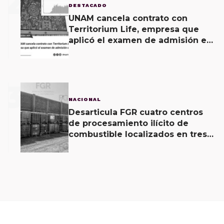
2
DESTACADO
UNAM cancela contrato con
Territorium Life, empresa que
aplicó el examen de admisión en
línea
3
NACIONAL
Desarticula FGR cuatro centros
de procesamiento ilícito de
combustible localizados en tres
entidades