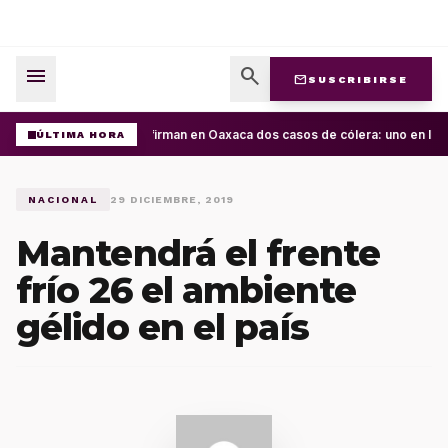
menu
search
mail
SUSCRIBIRSE
Confirman en Oaxaca dos casos de cólera: uno en la C
ÚLTIMA HORA
NACIONAL
29 DICIEMBRE, 2019
Mantendrá el frente
frío 26 el ambiente
gélido en el país