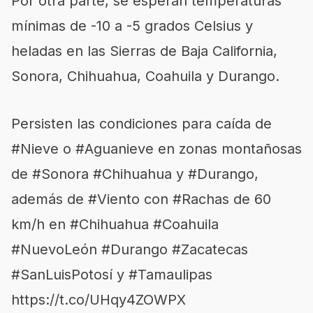
Por otra parte, se esperan temperaturas
mínimas de -10 a -5 grados Celsius y
heladas en las Sierras de Baja California,
Sonora, Chihuahua, Coahuila y Durango.
Persisten las condiciones para caída de
#Nieve
o
#Aguanieve
en zonas montañosas
de
#Sonora
#Chihuahua
y
#Durango
,
además de
#Viento
con
#Rachas
de 60
km/h en
#Chihuahua
#Coahuila
#NuevoLeón
#Durango
#Zacatecas
#SanLuisPotosí
y
#Tamaulipas
https://t.co/UHqy4ZOWPX