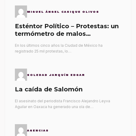
MIGUEL ÁNGEL CASIQUE OLIVOS
Esténtor Político – Protestas: un
termómetro de malos
gobernantes
En los últimos cinco años la Ciudad de México ha
registrado 25 mil protestas, lo…
SOLEDAD JARQUÍN EDGAR
La caída de Salomón
El asesinato del periodista Francisco Alejandro Leyva
Aguilar en Oaxaca ha generado una ola de…
AGENCIAS