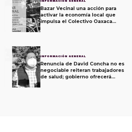
INFORMACIÓN GENERAL
Bazar Vecinal una acción para
activar la economía local que
impulsa el Colectivo Oaxaca
Vecinal
3
INFORMACIÓN GENERAL
Renuncia de David Concha no es
negociable reiteran trabajadores
de salud; gobierno ofrecerá
contrapropuesta a demandas