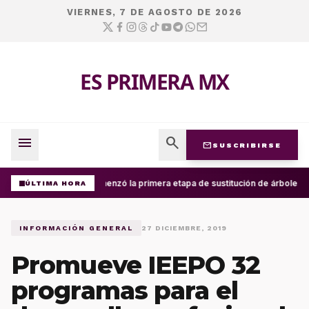
VIERNES, 7 DE AGOSTO DE 2026
ES PRIMERA MX
menu
search
mail
SUSCRIBIRSE
Comenzó la primera etapa de sustitución de árboles en
ÚLTIMA HORA
INFORMACIÓN GENERAL
27 DICIEMBRE, 2019
Promueve IEEPO 32
programas para el