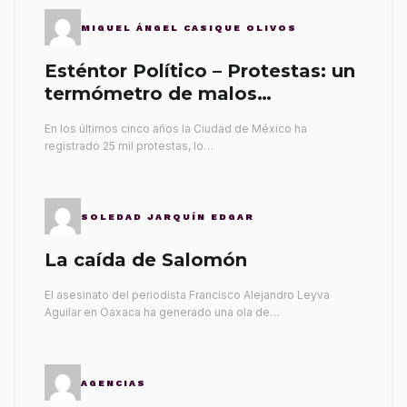
MIGUEL ÁNGEL CASIQUE OLIVOS
Esténtor Político – Protestas: un
termómetro de malos
gobernantes
En los últimos cinco años la Ciudad de México ha
registrado 25 mil protestas, lo…
SOLEDAD JARQUÍN EDGAR
La caída de Salomón
El asesinato del periodista Francisco Alejandro Leyva
Aguilar en Oaxaca ha generado una ola de…
AGENCIAS