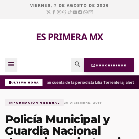
VIERNES, 7 DE AGOSTO DE 2026
ES PRIMERA MX
menu
search
mail
SUSCRIBIRSE
Roban cuenta de la periodista Lilia Torrentera; alerta
ÚLTIMA HORA
INFORMACIÓN GENERAL
25 DICIEMBRE, 2019
Policía Municipal y
Guardia Nacional