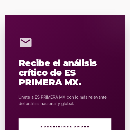
mail
Recibe el análisis
crítico de ES
PRIMERA MX.
Únete a ES PRIMERA MX con lo más relevante
del análisis nacional y global.
SUSCRIBIRSE AHORA