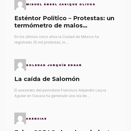
MIGUEL ÁNGEL CASIQUE OLIVOS
Esténtor Político – Protestas: un
termómetro de malos
gobernantes
En los últimos cinco años la Ciudad de México ha
registrado 25 mil protestas, lo…
SOLEDAD JARQUÍN EDGAR
La caída de Salomón
El asesinato del periodista Francisco Alejandro Leyva
Aguilar en Oaxaca ha generado una ola de…
AGENCIAS