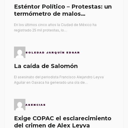
Esténtor Político – Protestas: un
termómetro de malos
gobernantes
En los últimos cinco años la Ciudad de México ha
registrado 25 mil protestas, lo…
SOLEDAD JARQUÍN EDGAR
La caída de Salomón
El asesinato del periodista Francisco Alejandro Leyva
Aguilar en Oaxaca ha generado una ola de…
AGENCIAS
Exige COPAC el esclarecimiento
del crimen de Alex Leyva