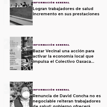
INFORMACIÓN GENERAL
Logran trabajadores de salud
incremento en sus prestaciones
2
INFORMACIÓN GENERAL
Bazar Vecinal una acción para
activar la economía local que
impulsa el Colectivo Oaxaca
Vecinal
3
INFORMACIÓN GENERAL
Renuncia de David Concha no es
negociable reiteran trabajadores
de salud; gobierno ofrecerá