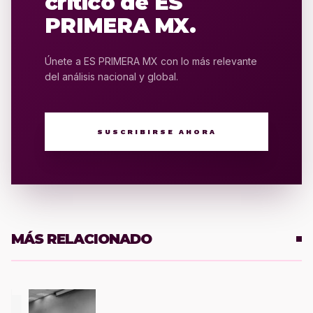
crítico de ES
PRIMERA MX.
Únete a ES PRIMERA MX con lo más relevante
del análisis nacional y global.
SUSCRIBIRSE AHORA
MÁS RELACIONADO
1