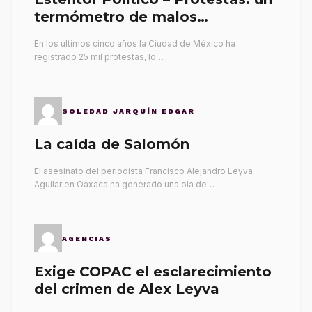
termómetro de malos
gobernantes
En los últimos cinco años la Ciudad de México ha
registrado 25 mil protestas, lo…
SOLEDAD JARQUÍN EDGAR
La caída de Salomón
El asesinato del periodista Francisco Alejandro Leyva
Aguilar en Oaxaca ha generado una ola de…
AGENCIAS
Exige COPAC el esclarecimiento
del crimen de Alex Leyva