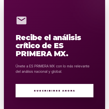
mail
Recibe el análisis
crítico de ES
PRIMERA MX.
Únete a ES PRIMERA MX con lo más relevante
del análisis nacional y global.
SUSCRIBIRSE AHORA