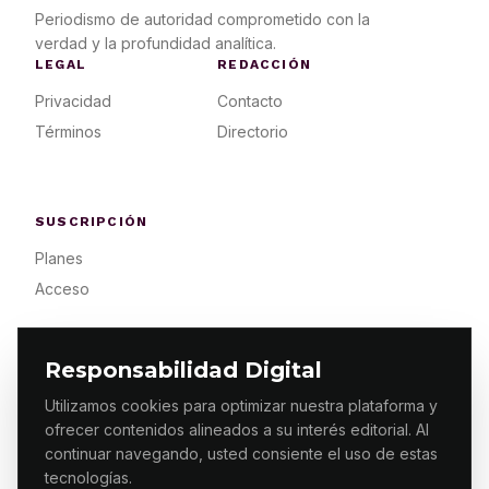
Periodismo de autoridad comprometido con la
verdad y la profundidad analítica.
LEGAL
REDACCIÓN
Privacidad
Contacto
Términos
Directorio
SUSCRIPCIÓN
Planes
Acceso
Responsabilidad Digital
Utilizamos cookies para optimizar nuestra plataforma y
ofrecer contenidos alineados a su interés editorial. Al
© 2026 ES PRIMERA MX. ALGUNOS DERECHOS
RESERVADOS / DESIGN
MAKING.MX
continuar navegando, usted consiente el uso de estas
tecnologías.