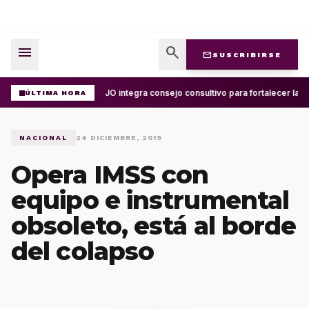
menu
search
mail
SUSCRIBIRSE
UABJO integra consejo consultivo para fortalecer la ce
ÚLTIMA HORA
NACIONAL
24 DICIEMBRE, 2019
Opera IMSS con
equipo e instrumental
obsoleto, está al borde
del colapso