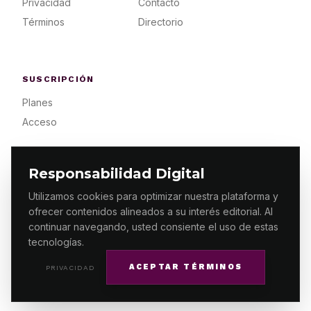
Privacidad
Contacto
Términos
Directorio
SUSCRIPCIÓN
Planes
Acceso
Responsabilidad Digital
Utilizamos cookies para optimizar nuestra plataforma y
ofrecer contenidos alineados a su interés editorial. Al
© 2026 ES PRIMERA MX. ALGUNOS DERECHOS
RESERVADOS / DESIGN
MAKING.MX
continuar navegando, usted consiente el uso de estas
tecnologías.
ACEPTAR TÉRMINOS
PRIVACIDAD