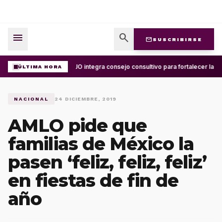
menu
search
mail
SUSCRIBIRSE
UABJO integra consejo consultivo para fortalecer la ce
ÚLTIMA HORA
NACIONAL
24 DICIEMBRE, 2019
AMLO pide que
familias de México la
pasen ‘feliz, feliz, feliz’
en fiestas de fin de
año