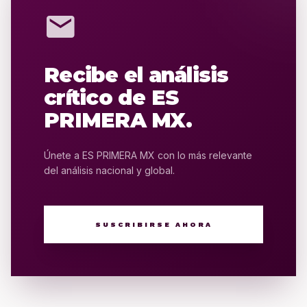
mail
Recibe el análisis
crítico de ES
PRIMERA MX.
Únete a ES PRIMERA MX con lo más relevante
del análisis nacional y global.
SUSCRIBIRSE AHORA