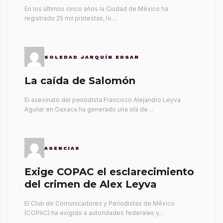
gobernantes
En los últimos cinco años la Ciudad de México ha
registrado 25 mil protestas, lo…
SOLEDAD JARQUÍN EDGAR
La caída de Salomón
El asesinato del periodista Francisco Alejandro Leyva
Aguilar en Oaxaca ha generado una ola de…
AGENCIAS
Exige COPAC el esclarecimiento
del crimen de Alex Leyva
El Club de Comunicadores y Periodistas de México
(COPAC) ha exigido a autoridades federales y…