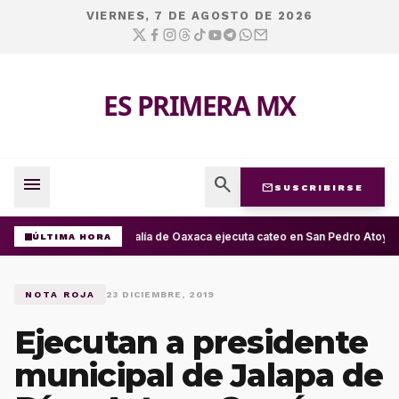
VIERNES, 7 DE AGOSTO DE 2026
ES PRIMERA MX
menu
search
mail
SUSCRIBIRSE
Fiscalía de Oaxaca ejecuta cateo en San Pedro Atoyac
ÚLTIMA HORA
NOTA ROJA
23 DICIEMBRE, 2019
Ejecutan a presidente
municipal de Jalapa de