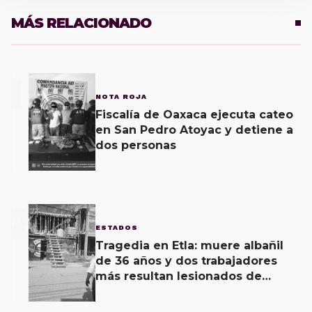
MÁS RELACIONADO
1
NOTA ROJA
Fiscalía de Oaxaca ejecuta cateo
en San Pedro Atoyac y detiene a
dos personas
2
ESTADOS
Tragedia en Etla: muere albañil
de 36 años y dos trabajadores
más resultan lesionados de
gravedad al recibir descarga
eléctrica