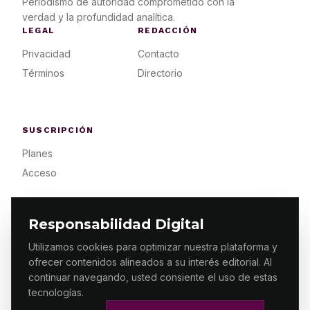
Periodismo de autoridad comprometido con la
verdad y la profundidad analítica.
LEGAL
REDACCIÓN
Privacidad
Contacto
Términos
Directorio
SUSCRIPCIÓN
Planes
Acceso
Responsabilidad Digital
Utilizamos cookies para optimizar nuestra plataforma y
ofrecer contenidos alineados a su interés editorial. Al
© 2026 ES PRIMERA MX. ALGUNOS DERECHOS
RESERVADOS / DESIGN
MAKING.MX
continuar navegando, usted consiente el uso de estas
tecnologías.