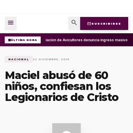
menu
search
mail
SUSCRIBIRSE
Asociación de Avicultores denuncia ingreso masivo d
ÚLTIMA HORA
NACIONAL
22 DICIEMBRE, 2019
Maciel abusó de 60
niños, confiesan los
Legionarios de Cristo