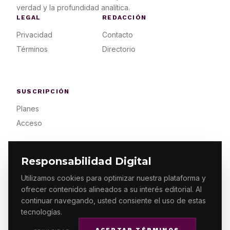
verdad y la profundidad analítica.
LEGAL
REDACCIÓN
Privacidad
Contacto
Términos
Directorio
SUSCRIPCIÓN
Planes
Acceso
Responsabilidad Digital
Utilizamos cookies para optimizar nuestra plataforma y
ofrecer contenidos alineados a su interés editorial. Al
© 2026 ES PRIMERA MX. ALGUNOS DERECHOS
RESERVADOS / DESIGN
MAKING.MX
continuar navegando, usted consiente el uso de estas
tecnologías.