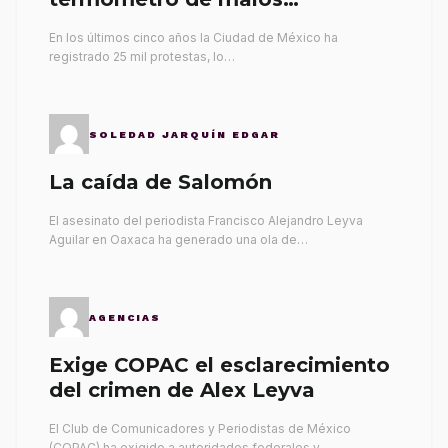
gobernantes
En los últimos cinco años la Ciudad de México ha
registrado 25 mil protestas, lo…
SOLEDAD JARQUÍN EDGAR
La caída de Salomón
El asesinato del periodista Francisco Alejandro Leyva
Aguilar en Oaxaca ha generado una ola de…
AGENCIAS
Exige COPAC el esclarecimiento
del crimen de Alex Leyva
El Club de Comunicadores y Periodistas de México
(COPAC) ha exigido a autoridades federales y…