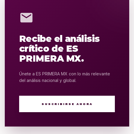
mail
Recibe el análisis
crítico de ES
PRIMERA MX.
Únete a ES PRIMERA MX con lo más relevante
del análisis nacional y global.
SUSCRIBIRSE AHORA