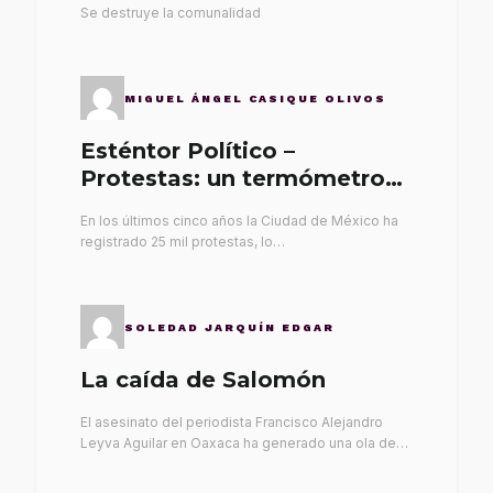
Se destruye la comunalidad
MIGUEL ÁNGEL CASIQUE OLIVOS
Esténtor Político –
Protestas: un termómetro
de malos gobernantes
En los últimos cinco años la Ciudad de México ha
registrado 25 mil protestas, lo…
SOLEDAD JARQUÍN EDGAR
La caída de Salomón
El asesinato del periodista Francisco Alejandro
Leyva Aguilar en Oaxaca ha generado una ola de…