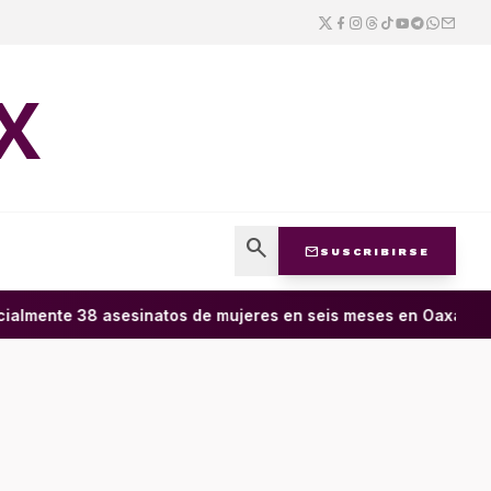
X
search
mail
SUSCRIBIRSE
almente 38 asesinatos de mujeres en seis meses en Oaxaca; 11 