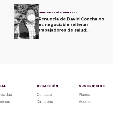
3
INFORMACIÓN GENERAL
Renuncia de David Concha no
es negociable reiteran
trabajadores de salud;
gobierno ofrecerá
contrapropuesta a demandas
GAL
REDACCIÓN
SUSCRIPCIÓN
vacidad
Contacto
Planes
rminos
Directorio
Acceso