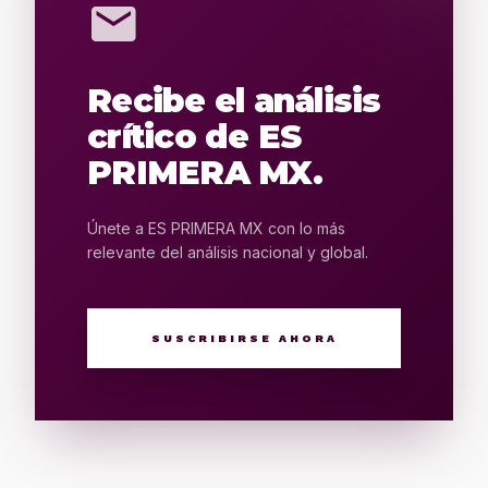
mail
Recibe el análisis
crítico de ES
PRIMERA MX.
Únete a ES PRIMERA MX con lo más
relevante del análisis nacional y global.
SUSCRIBIRSE AHORA