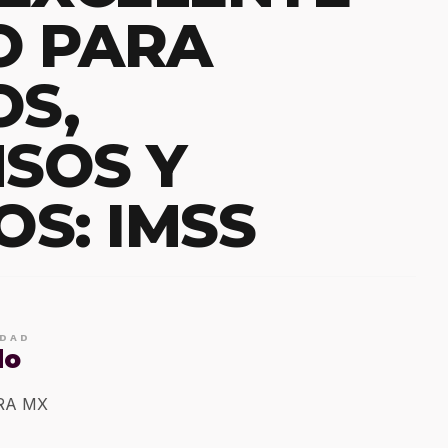
O PARA
OS,
SOS Y
OS: IMSS
IDAD
do
ERA MX