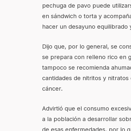
pechuga de pavo puede utiliza
en sándwich o torta y acompaña
hacer un desayuno equilibrado y 
Dijo que
,
por lo general
,
se cons
se prepara con relleno rico en g
tampoco se reco
mienda ahumad
cantidades de nitritos y nitrato
cáncer.
Advirtió
que el consumo excesivo
a la población a desarrollar so
de esas enfermedades, por lo q