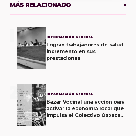
MÁS RELACIONADO
1
INFORMACIÓN GENERAL
Logran trabajadores de salud
incremento en sus
prestaciones
2
INFORMACIÓN GENERAL
Bazar Vecinal una acción para
activar la economía local que
impulsa el Colectivo Oaxaca
Vecinal