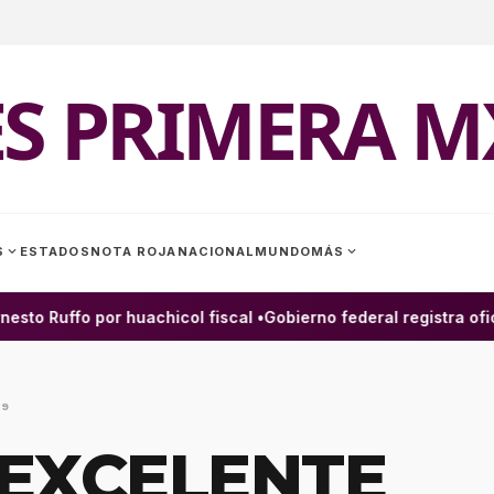
ES PRIMERA M
expand_more
expand_more
S
ESTADOS
NOTA ROJA
NACIONAL
MUNDO
MÁS
to Ruffo por huachicol fiscal •
Gobierno federal registra ofici
19
 EXCELENTE