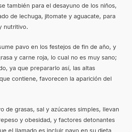
rse también para el desayuno de
los niños,
do de lechuga, jitomate y aguacate, para
nutritivo.
ume pavo en los festejos de fin de año, y
rasa y carne roja, lo cual no es muy sano;
o, ya que prepararlo
así, las altas
s que contiene, favorecen la aparición del
 de grasas, sal y azúcares simples,
llevan
brepeso y obesidad
,
y factores
detonantes
ue el llamado es
incluir pavo en su dieta