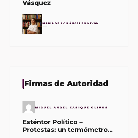
Vásquez
MARÍA DE LOS ÁNGELES NIVÓN
Firmas de Autoridad
MIGUEL ÁNGEL CASIQUE OLIVOS
Esténtor Político –
Protestas: un termómetro
de malos gobernantes