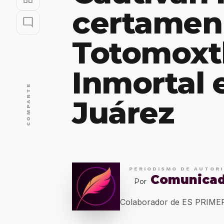
certamen
mode_comment
Totomoxtl
Inmortal 
COMPARTE
Juárez
PERIODISMO DE AUTOR
Comunica
Por
Colaborador de ES PRIM