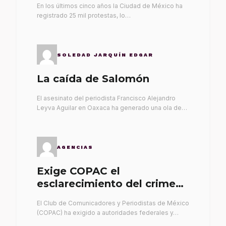
En los últimos cinco años la Ciudad de México ha
registrado 25 mil protestas, lo…
SOLEDAD JARQUÍN EDGAR
La caída de Salomón
El asesinato del periodista Francisco Alejandro
Leyva Aguilar en Oaxaca ha generado una ola de…
AGENCIAS
Exige COPAC el
esclarecimiento del crimen
de Alex Leyva
El Club de Comunicadores y Periodistas de México
(COPAC) ha exigido a autoridades federales y…