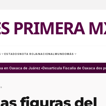
ES PRIMERA M
expand_more
expand_more
S
ESTADOS
NOTA ROJA
NACIONAL
MUNDO
MÁS
 en Oaxaca de Juárez •
Desarticula Fiscalía de Oaxaca dos pres
19
as figuras del