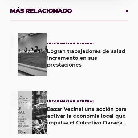
MÁS RELACIONADO
1
INFORMACIÓN GENERAL
Logran trabajadores de salud
incremento en sus
prestaciones
2
INFORMACIÓN GENERAL
Bazar Vecinal una acción para
activar la economía local que
impulsa el Colectivo Oaxaca
Vecinal