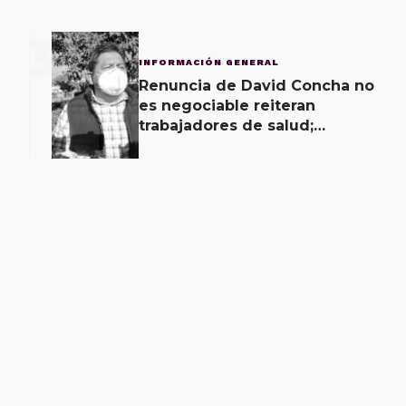
3
INFORMACIÓN GENERAL
Renuncia de David Concha no
es negociable reiteran
trabajadores de salud;
gobierno ofrecerá
contrapropuesta a demandas