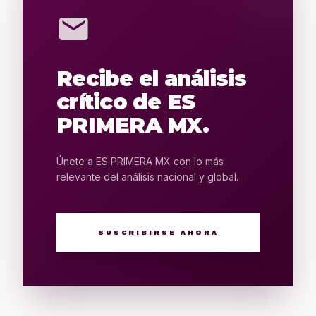
mail
Recibe el análisis
crítico de ES
PRIMERA MX.
Únete a ES PRIMERA MX con lo más
relevante del análisis nacional y global.
SUSCRIBIRSE AHORA