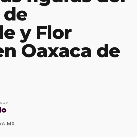
 de
e y Flor
en Oaxaca de
IDAD
do
ERA MX