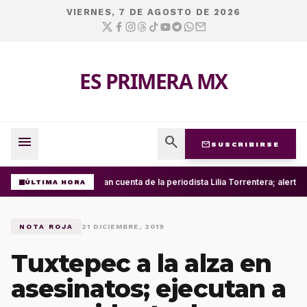
VIERNES, 7 DE AGOSTO DE 2026
ES PRIMERA MX
menu
search
mail
SUSCRIBIRSE
Roban cuenta de la periodista Lilia Torrentera; alert
ÚLTIMA HORA
NOTA ROJA
21 DICIEMBRE, 2019
Tuxtepec a la alza en
asesinatos; ejecutan a