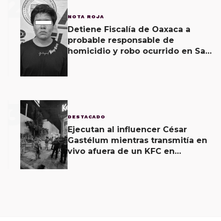
2
NOTA ROJA
Detiene Fiscalía de Oaxaca a
probable responsable de
homicidio y robo ocurrido en San
Blas Atempa
3
DESTACADO
Ejecutan al influencer César
Gastélum mientras transmitía en
vivo afuera de un KFC en
Culiacán