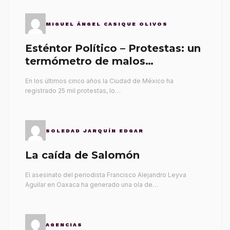
MIGUEL ÁNGEL CASIQUE OLIVOS
Esténtor Político – Protestas: un
termómetro de malos
gobernantes
En los últimos cinco años la Ciudad de México ha
registrado 25 mil protestas, lo…
SOLEDAD JARQUÍN EDGAR
La caída de Salomón
El asesinato del periodista Francisco Alejandro Leyva
Aguilar en Oaxaca ha generado una ola de…
AGENCIAS