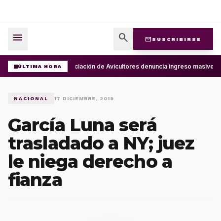
menu
search
mail
SUSCRIBIRSE
Asociación de Avicultores denuncia ingreso masivo d
ÚLTIMA HORA
NACIONAL
17 DICIEMBRE, 2019
García Luna será
trasladado a NY; juez
le niega derecho a
fianza