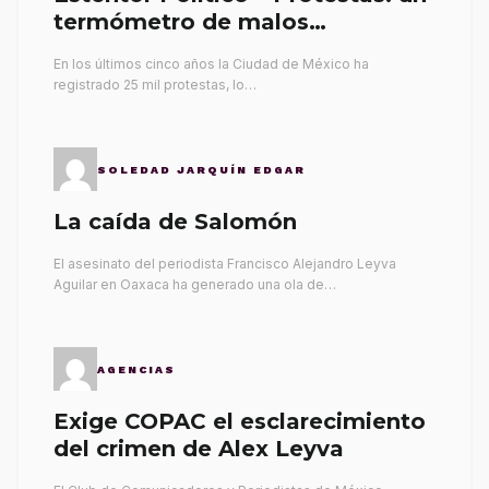
termómetro de malos
gobernantes
En los últimos cinco años la Ciudad de México ha
registrado 25 mil protestas, lo…
SOLEDAD JARQUÍN EDGAR
La caída de Salomón
El asesinato del periodista Francisco Alejandro Leyva
Aguilar en Oaxaca ha generado una ola de…
AGENCIAS
Exige COPAC el esclarecimiento
del crimen de Alex Leyva