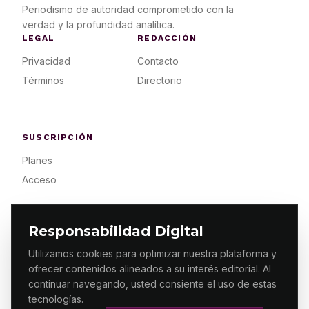
Periodismo de autoridad comprometido con la
verdad y la profundidad analítica.
LEGAL
REDACCIÓN
Privacidad
Contacto
Términos
Directorio
SUSCRIPCIÓN
Planes
Acceso
Responsabilidad Digital
Utilizamos cookies para optimizar nuestra plataforma y
ofrecer contenidos alineados a su interés editorial. Al
© 2026 ES PRIMERA MX. ALGUNOS DERECHOS
RESERVADOS / DESIGN
MAKING.MX
continuar navegando, usted consiente el uso de estas
tecnologías.