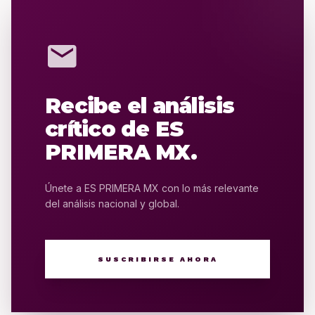
mail
Recibe el análisis
crítico de ES
PRIMERA MX.
Únete a ES PRIMERA MX con lo más relevante
del análisis nacional y global.
SUSCRIBIRSE AHORA