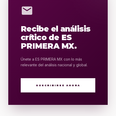
mail
Recibe el análisis
crítico de ES
PRIMERA MX.
Únete a ES PRIMERA MX con lo más
relevante del análisis nacional y global.
SUSCRIBIRSE AHORA