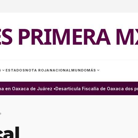
ES PRIMERA M
expand_more
expand_more
S
ESTADOS
NOTA ROJA
NACIONAL
MUNDO
MÁS
 en Oaxaca de Juárez •
Desarticula Fiscalía de Oaxaca dos pres
9
cal