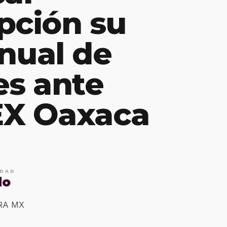
pción su
nual de
es ante
X Oaxaca
IDAD
do
ERA MX