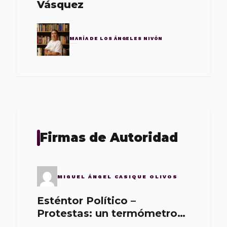
Vásquez
MARÍA DE LOS ÁNGELES NIVÓN
Firmas de Autoridad
MIGUEL ÁNGEL CASIQUE OLIVOS
Esténtor Político –
Protestas: un termómetro
de malos gobernantes