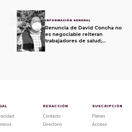
3
INFORMACIÓN GENERAL
Renuncia de David Concha no
es negociable reiteran
trabajadores de salud;
gobierno ofrecerá
contrapropuesta a demandas
GAL
REDACCIÓN
SUSCRIPCIÓN
vacidad
Contacto
Planes
rminos
Directorio
Acceso