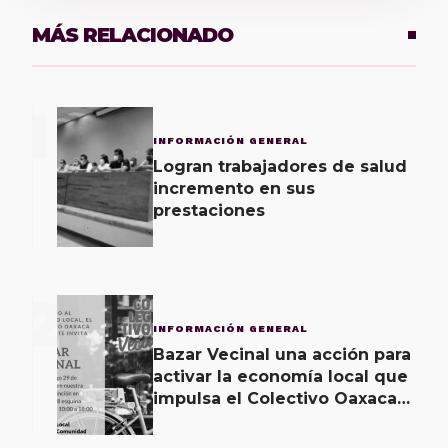
MÁS RELACIONADO
1
INFORMACIÓN GENERAL
Logran trabajadores de salud
incremento en sus
prestaciones
2
INFORMACIÓN GENERAL
Bazar Vecinal una acción para
activar la economía local que
impulsa el Colectivo Oaxaca
Vecinal