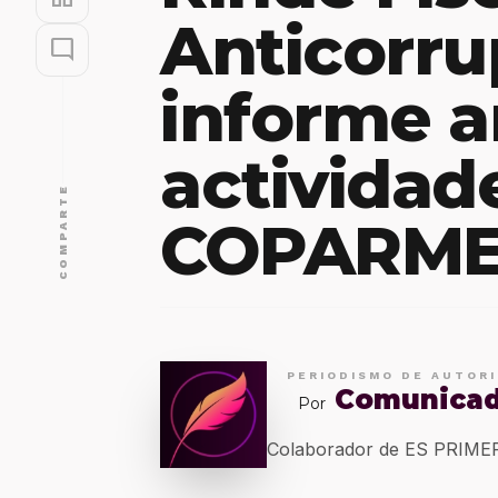
Anticorru
mode_comment
informe a
actividad
COMPARTE
COPARME
PERIODISMO DE AUTOR
Comunica
Por
Colaborador de ES PRIM