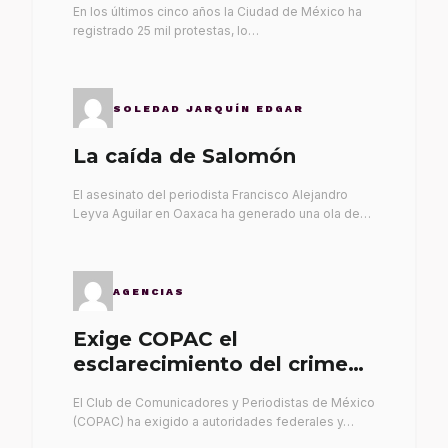
En los últimos cinco años la Ciudad de México ha
registrado 25 mil protestas, lo…
SOLEDAD JARQUÍN EDGAR
La caída de Salomón
El asesinato del periodista Francisco Alejandro
Leyva Aguilar en Oaxaca ha generado una ola de…
AGENCIAS
Exige COPAC el
esclarecimiento del crimen
de Alex Leyva
El Club de Comunicadores y Periodistas de México
(COPAC) ha exigido a autoridades federales y…