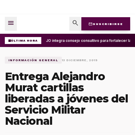
menu
search
mail
SUSCRIBIRSE
UABJO integra consejo consultivo para fortalecer la c
ÚLTIMA HORA
INFORMACIÓN GENERAL
13 DICIEMBRE, 2019
Entrega Alejandro
Murat cartillas
liberadas a jóvenes del
Servicio Militar
Nacional