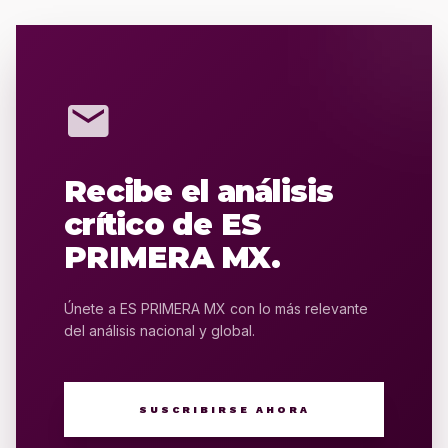
mail
Recibe el análisis
crítico de ES
PRIMERA MX.
Únete a ES PRIMERA MX con lo más relevante
del análisis nacional y global.
SUSCRIBIRSE AHORA