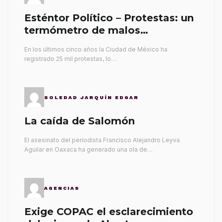
Esténtor Político – Protestas: un
termómetro de malos
gobernantes
En los últimos cinco años la Ciudad de México ha
registrado 25 mil protestas, lo…
SOLEDAD JARQUÍN EDGAR
La caída de Salomón
El asesinato del periodista Francisco Alejandro Leyva
Aguilar en Oaxaca ha generado una ola de…
AGENCIAS
Exige COPAC el esclarecimiento