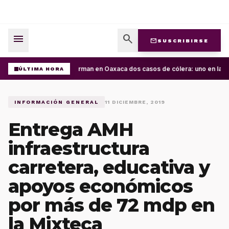
menu
search
mail
SUSCRIBIRSE
Confirman en Oaxaca dos casos de cólera: uno en la Cu
ÚLTIMA HORA
INFORMACIÓN GENERAL
11 DICIEMBRE, 2019
Entrega AMH
infraestructura
carretera, educativa y
apoyos económicos
por más de 72 mdp en
la Mixteca