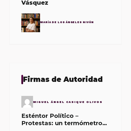
Vásquez
MARÍA DE LOS ÁNGELES NIVÓN
Firmas de Autoridad
MIGUEL ÁNGEL CASIQUE OLIVOS
Esténtor Político –
Protestas: un termómetro
de malos gobernantes