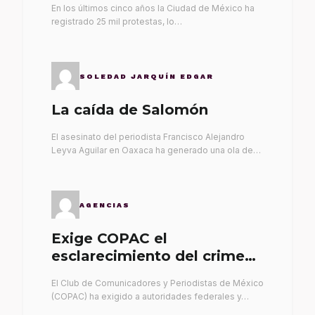
En los últimos cinco años la Ciudad de México ha
registrado 25 mil protestas, lo…
SOLEDAD JARQUÍN EDGAR
La caída de Salomón
El asesinato del periodista Francisco Alejandro
Leyva Aguilar en Oaxaca ha generado una ola de…
AGENCIAS
Exige COPAC el
esclarecimiento del crimen
de Alex Leyva
El Club de Comunicadores y Periodistas de México
(COPAC) ha exigido a autoridades federales y…