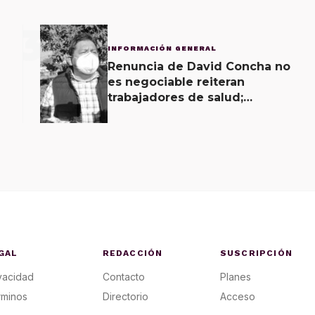
3
INFORMACIÓN GENERAL
Renuncia de David Concha no
es negociable reiteran
trabajadores de salud;
gobierno ofrecerá
contrapropuesta a demandas
GAL
REDACCIÓN
SUSCRIPCIÓN
vacidad
Contacto
Planes
rminos
Directorio
Acceso