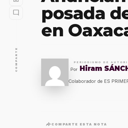
posada de
mode_comment
en Oaxac
COMPARTE
PERIODISMO DE AUTOR
Hiram SÁNC
Por
Colaborador de ES PRIM
COMPARTE ESTA NOTA