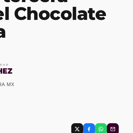
l Chocolate
a
IDAD
HEZ
ERA MX