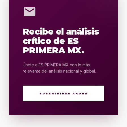
mail
Recibe el análisis
crítico de ES
PRIMERA MX.
Únete a ES PRIMERA MX con lo más
relevante del análisis nacional y global.
SUSCRIBIRSE AHORA