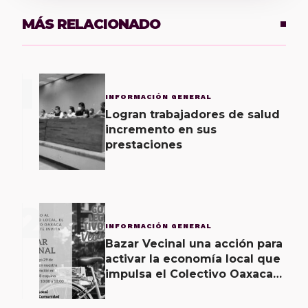
MÁS RELACIONADO
1
INFORMACIÓN GENERAL
Logran trabajadores de salud
incremento en sus
prestaciones
2
INFORMACIÓN GENERAL
Bazar Vecinal una acción para
activar la economía local que
impulsa el Colectivo Oaxaca
Vecinal