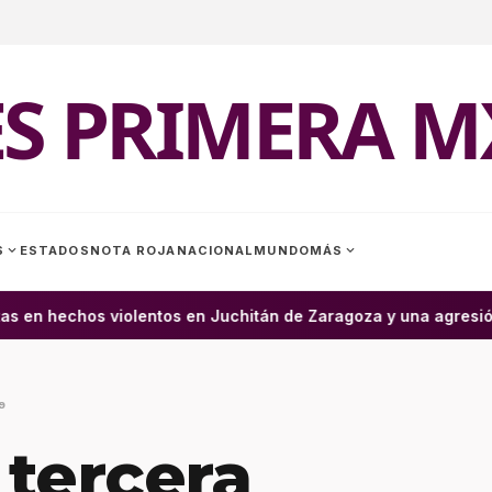
ES PRIMERA M
expand_more
expand_more
S
ESTADOS
NOTA ROJA
NACIONAL
MUNDO
MÁS
s en hechos violentos en Juchitán de Zaragoza y una agresión
9
tercera