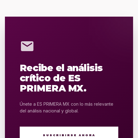
mail
Recibe el análisis
crítico de ES
PRIMERA MX.
Únete a ES PRIMERA MX con lo más relevante
del análisis nacional y global.
SUSCRIBIRSE AHORA