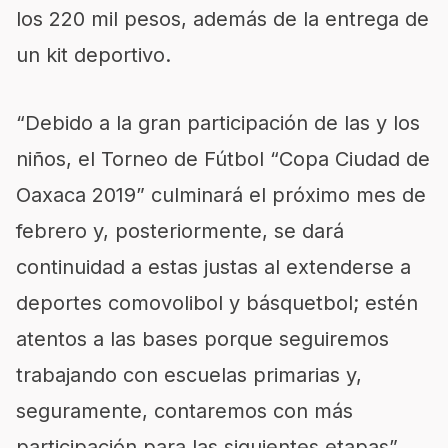
los 2
20 mil pes
os, además de la entrega de
un kit deportivo.
“Debido a la gran participación de las y
los
niños, el Torneo de Fútbol
“
Copa Ciudad de
Oaxaca 2019
”
culminará el próximo mes de
febrero
y
,
posteriormente
,
se dará
continuidad a estas justas
al extenderse a
deportes
como
volibol y b
á
squetbol; estén
atentos a las bases porque seguiremos
trabajando
con escuelas primarias y,
seguramente, contaremos con
más
participación para las sig
uientes etapas”,