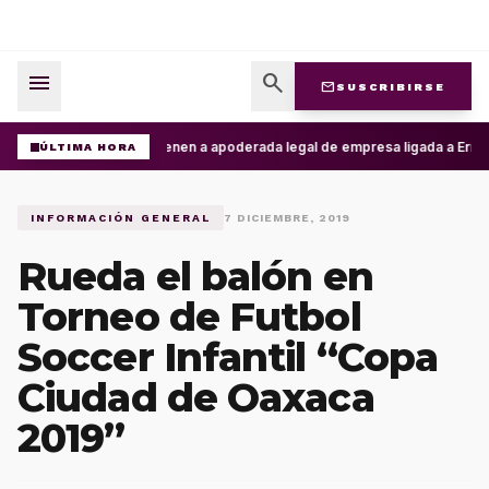
menu
search
mail
SUSCRIBIRSE
Detienen a apoderada legal de empresa ligada a Ernesto
ÚLTIMA HORA
INFORMACIÓN GENERAL
7 DICIEMBRE, 2019
Rueda el balón en
Torneo de Futbol
Soccer Infantil “Copa
Ciudad de Oaxaca
2019”