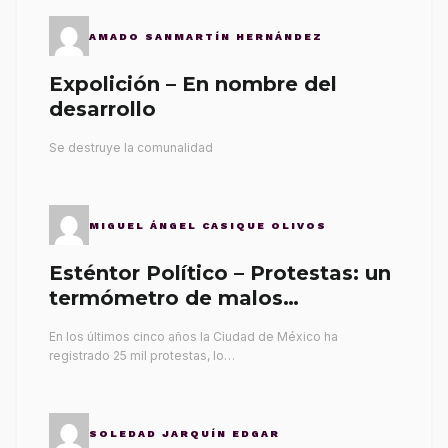
AMADO SANMARTÍN HERNÁNDEZ
Expolición – En nombre del
desarrollo
Se destruye la comunalidad
MIGUEL ÁNGEL CASIQUE OLIVOS
Esténtor Político – Protestas: un
termómetro de malos
gobernantes
En los últimos cinco años la Ciudad de México ha
registrado 25 mil protestas, lo…
SOLEDAD JARQUÍN EDGAR