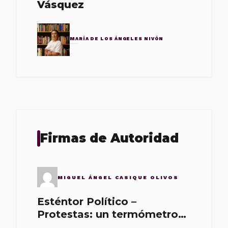
Vásquez
MARÍA DE LOS ÁNGELES NIVÓN
Firmas de Autoridad
MIGUEL ÁNGEL CASIQUE OLIVOS
Esténtor Político –
Protestas: un termómetro
de malos gobernantes