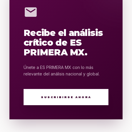
mail
Recibe el análisis
crítico de ES
PRIMERA MX.
Únete a ES PRIMERA MX con lo más
relevante del análisis nacional y global.
SUSCRIBIRSE AHORA