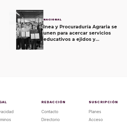
3
NACIONAL
Inea y Procuraduría Agraria se
unen para acercar servicios
educativos a ejidos y
comunas
GAL
REDACCIÓN
SUSCRIPCIÓN
vacidad
Contacto
Planes
rminos
Directorio
Acceso