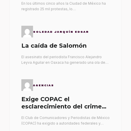
En los últimos cinco años la Ciudad de México ha
registrado 25 mil protestas, lo…
SOLEDAD JARQUÍN EDGAR
La caída de Salomón
El asesinato del periodista Francisco Alejandro
Leyva Aguilar en Oaxaca ha generado una ola de…
AGENCIAS
Exige COPAC el
esclarecimiento del crimen
de Alex Leyva
El Club de Comunicadores y Periodistas de México
(COPAC) ha exigido a autoridades federales y…