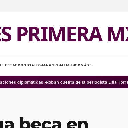
ES PRIMERA M
expand_more
expand_more
S
ESTADOS
NOTA ROJA
NACIONAL
MUNDO
MÁS
ones diplomáticas •
Roban cuenta de la periodista Lilia Torren
a beca en