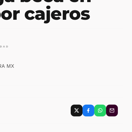
or cajeros
IDAD
ERA MX