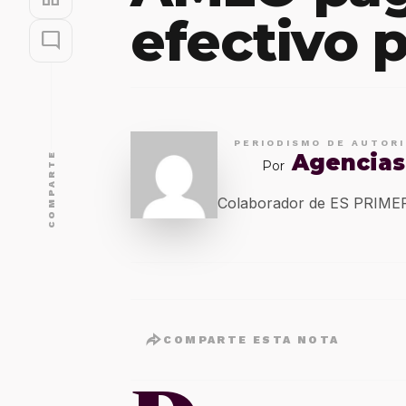
efectivo p
mode_comment
PERIODISMO DE AUTOR
Agencias
COMPARTE
Por
Colaborador de ES PRIM
COMPARTE ESTA NOTA