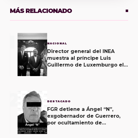
MÁS RELACIONADO
1
NACIONAL
Director general del INEA
muestra al príncipe Luis
Guillermo de Luxemburgo el
museo vivo del muralismo.
2
DESTACADO
FGR detiene a Ángel “N”,
exgobernador de Guerrero,
por ocultamiento de
evidencias en caso
Ayotzinapa