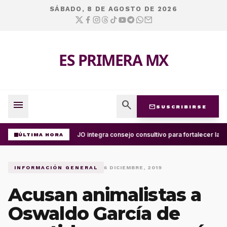
SÁBADO, 8 DE AGOSTO DE 2026
ES PRIMERA MX
menu
search
mail
SUSCRIBIRSE
UABJO integra consejo consultivo para fortalecer la ce
ÚLTIMA HORA
INFORMACIÓN GENERAL
6 DICIEMBRE, 2019
Acusan animalistas a
Oswaldo García de