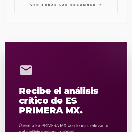
arrow_forward
VER TODAS LAS COLUMNAS
mail
Recibe el análisis
crítico de ES
PRIMERA MX.
Únete a ES PRIMERA MX con lo más relevante
del análisis nacional y global.