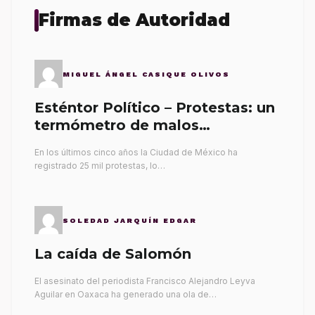
Firmas de Autoridad
MIGUEL ÁNGEL CASIQUE OLIVOS
Esténtor Político – Protestas: un
termómetro de malos
gobernantes
En los últimos cinco años la Ciudad de México ha
registrado 25 mil protestas, lo…
SOLEDAD JARQUÍN EDGAR
La caída de Salomón
El asesinato del periodista Francisco Alejandro Leyva
Aguilar en Oaxaca ha generado una ola de…