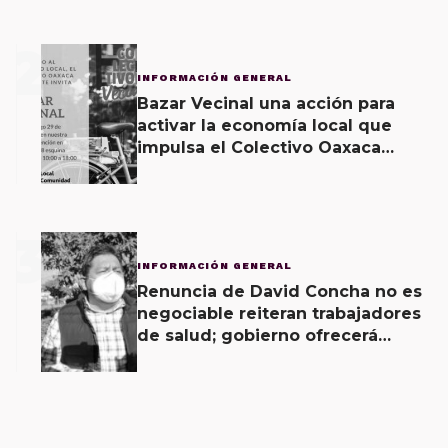
2
INFORMACIÓN GENERAL
Bazar Vecinal una acción para
activar la economía local que
impulsa el Colectivo Oaxaca
Vecinal
3
INFORMACIÓN GENERAL
Renuncia de David Concha no es
negociable reiteran trabajadores
de salud; gobierno ofrecerá
contrapropuesta a demandas