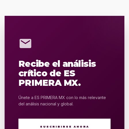
mail
Recibe el análisis
crítico de ES
PRIMERA MX.
Únete a ES PRIMERA MX con lo más relevante
del análisis nacional y global.
SUSCRIBIRSE AHORA