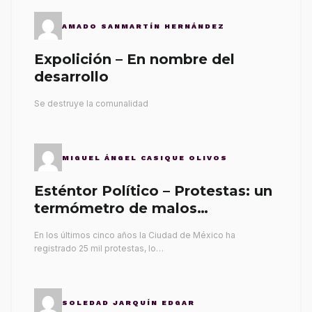
AMADO SANMARTÍN HERNÁNDEZ
Expolición – En nombre del
desarrollo
Se destruye la comunalidad
MIGUEL ÁNGEL CASIQUE OLIVOS
Esténtor Político – Protestas: un
termómetro de malos
gobernantes
En los últimos cinco años la Ciudad de México ha
registrado 25 mil protestas, lo…
SOLEDAD JARQUÍN EDGAR