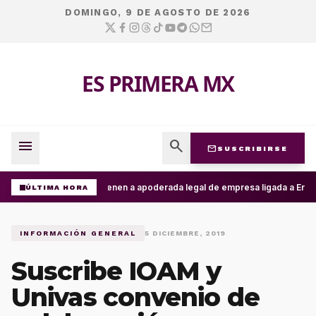
DOMINGO, 9 DE AGOSTO DE 2026
ES PRIMERA MX
menu
search
mail
SUSCRIBIRSE
Detienen a apoderada legal de empresa ligada a Ernest
ÚLTIMA HORA
INFORMACIÓN GENERAL
5 DICIEMBRE, 2019
Suscribe IOAM y
Univas convenio de