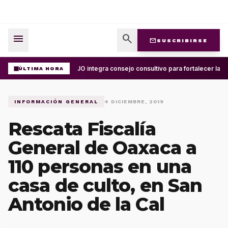
menu
search
mail
SUSCRIBIRSE
UABJO integra consejo consultivo para fortalecer la ce
ÚLTIMA HORA
INFORMACIÓN GENERAL
4 DICIEMBRE, 2019
Rescata Fiscalía
General de Oaxaca a
110 personas en una
casa de culto, en San
Antonio de la Cal