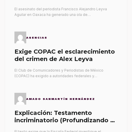
El asesinato del periodista Francisco Alejandro Leyva
Aguilar en Oaxaca ha generado una ola de…
AGENCIAS
Exige COPAC el esclarecimiento
del crimen de Alex Leyva
El Club de Comunicadores y Periodistas de México
(COPAC) ha exigido a autoridades federales y…
AMADO SANMARTÍN HERNÁNDEZ
Explicación: Testamento
incriminatorio (Profundizando su
propia tumba)
El texto exige que la Fiscalía Federal investigue el