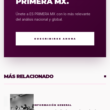
PRIMERA MX.
Únete a ES PRIMERA MX con lo más relevante
del análisis nacional y global.
SUSCRIBIRSE AHORA
MÁS RELACIONADO
1
INFORMACIÓN GENERAL