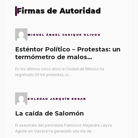
Firmas de Autoridad
MIGUEL ÁNGEL CASIQUE OLIVOS
Esténtor Político – Protestas: un
termómetro de malos
gobernantes
En los últimos cinco años la Ciudad de México ha
registrado 25 mil protestas, lo…
SOLEDAD JARQUÍN EDGAR
La caída de Salomón
El asesinato del periodista Francisco Alejandro Leyva
Aguilar en Oaxaca ha generado una ola de…