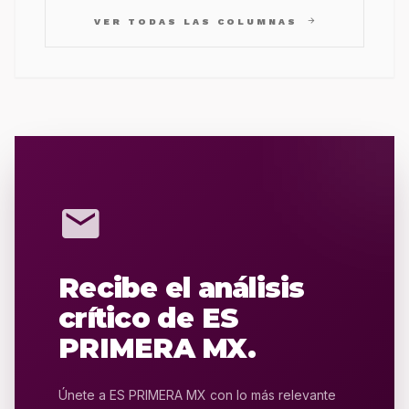
arrow_forward
VER TODAS LAS COLUMNAS
mail
Recibe el análisis
crítico de ES
PRIMERA MX.
Únete a ES PRIMERA MX con lo más relevante