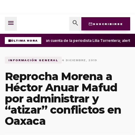
menu
search
mail
SUSCRIBIRSE
Roban cuenta de la periodista Lilia Torrentera; alerta
ÚLTIMA HORA
INFORMACIÓN GENERAL
4 DICIEMBRE, 2019
Reprocha Morena a
Héctor Anuar Mafud
por administrar y
“atizar” conflictos en
Oaxaca