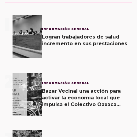
1
INFORMACIÓN GENERAL
Logran trabajadores de salud
incremento en sus prestaciones
2
INFORMACIÓN GENERAL
Bazar Vecinal una acción para
activar la economía local que
impulsa el Colectivo Oaxaca
Vecinal