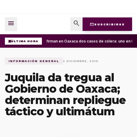
menu
search
mail
SUSCRIBIRSE
Confirman en Oaxaca dos casos de cólera: uno en la C
ÚLTIMA HORA
INFORMACIÓN GENERAL
2 DICIEMBRE, 2019
Juquila da tregua al
Gobierno de Oaxaca;
determinan repliegue
táctico y ultimátum