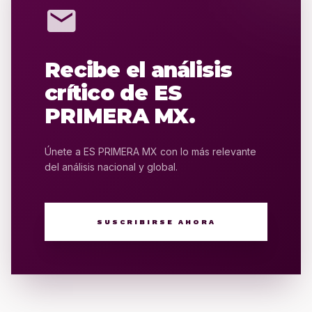
mail
Recibe el análisis
crítico de ES
PRIMERA MX.
Únete a ES PRIMERA MX con lo más relevante
del análisis nacional y global.
SUSCRIBIRSE AHORA