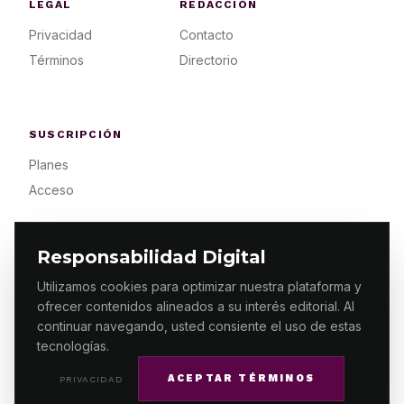
LEGAL
REDACCIÓN
Privacidad
Contacto
Términos
Directorio
SUSCRIPCIÓN
Planes
Acceso
Responsabilidad Digital
Utilizamos cookies para optimizar nuestra plataforma y
ofrecer contenidos alineados a su interés editorial. Al
© 2026 ES PRIMERA MX. ALGUNOS DERECHOS
RESERVADOS / DESIGN
MAKING.MX
continuar navegando, usted consiente el uso de estas
tecnologías.
ACEPTAR TÉRMINOS
PRIVACIDAD