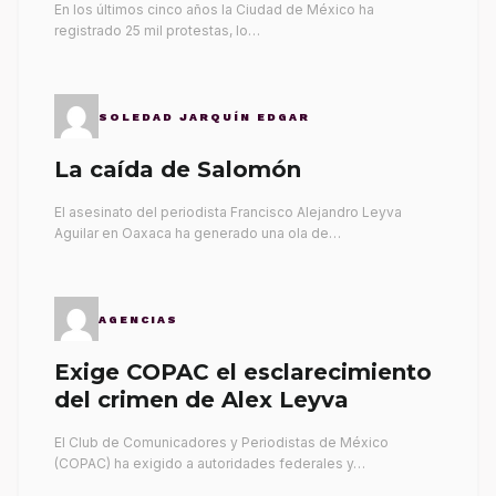
En los últimos cinco años la Ciudad de México ha
registrado 25 mil protestas, lo…
SOLEDAD JARQUÍN EDGAR
La caída de Salomón
El asesinato del periodista Francisco Alejandro Leyva
Aguilar en Oaxaca ha generado una ola de…
AGENCIAS
Exige COPAC el esclarecimiento
del crimen de Alex Leyva
El Club de Comunicadores y Periodistas de México
(COPAC) ha exigido a autoridades federales y…