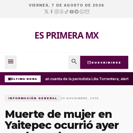
VIERNES, 7 DE AGOSTO DE 2026
ES PRIMERA MX
menu
search
mail
SUSCRIBIRSE
Roban cuenta de la periodista Lilia Torrentera; alert
ÚLTIMA HORA
INFORMACIÓN GENERAL
30 NOVIEMBRE, 2019
Muerte de mujer en
Yaitepec ocurrió ayer