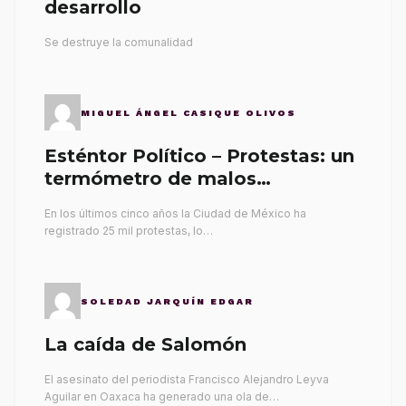
desarrollo
Se destruye la comunalidad
MIGUEL ÁNGEL CASIQUE OLIVOS
Esténtor Político – Protestas: un
termómetro de malos
gobernantes
En los últimos cinco años la Ciudad de México ha
registrado 25 mil protestas, lo…
SOLEDAD JARQUÍN EDGAR
La caída de Salomón
El asesinato del periodista Francisco Alejandro Leyva
Aguilar en Oaxaca ha generado una ola de…