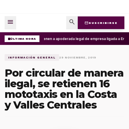
menu
search
mail
SUSCRIBIRSE
Detienen a apoderada legal de empresa ligada a Ernest
ÚLTIMA HORA
INFORMACIÓN GENERAL
29 NOVIEMBRE, 2019
Por circular de manera
ilegal, se retienen 16
mototaxis en la Costa
y Valles Centrales