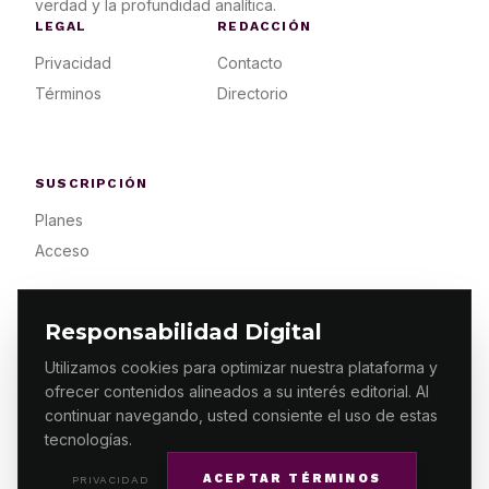
verdad y la profundidad analítica.
LEGAL
REDACCIÓN
Privacidad
Contacto
Términos
Directorio
SUSCRIPCIÓN
Planes
Acceso
Responsabilidad Digital
Utilizamos cookies para optimizar nuestra plataforma y
ofrecer contenidos alineados a su interés editorial. Al
© 2026 ES PRIMERA MX. ALGUNOS DERECHOS
RESERVADOS / DESIGN
MAKING.MX
continuar navegando, usted consiente el uso de estas
tecnologías.
ACEPTAR TÉRMINOS
PRIVACIDAD