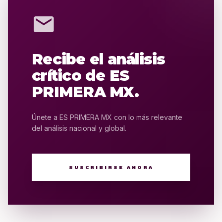
mail
Recibe el análisis
crítico de ES
PRIMERA MX.
Únete a ES PRIMERA MX con lo más relevante
del análisis nacional y global.
SUSCRIBIRSE AHORA