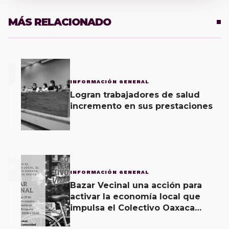
MÁS RELACIONADO
1
INFORMACIÓN GENERAL
Logran trabajadores de salud
incremento en sus prestaciones
2
INFORMACIÓN GENERAL
Bazar Vecinal una acción para
activar la economía local que
impulsa el Colectivo Oaxaca
Vecinal