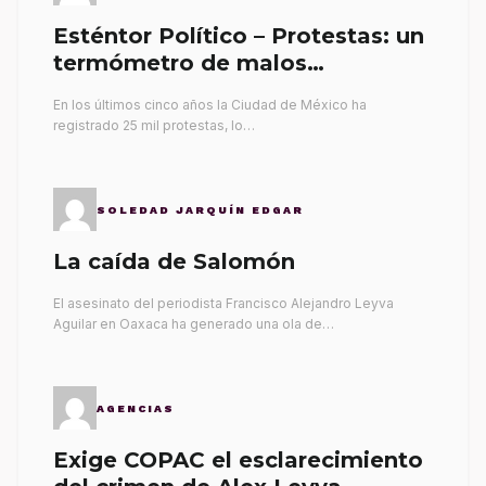
Esténtor Político – Protestas: un
termómetro de malos
gobernantes
En los últimos cinco años la Ciudad de México ha
registrado 25 mil protestas, lo…
SOLEDAD JARQUÍN EDGAR
La caída de Salomón
El asesinato del periodista Francisco Alejandro Leyva
Aguilar en Oaxaca ha generado una ola de…
AGENCIAS
Exige COPAC el esclarecimiento