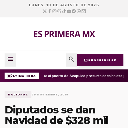
LUNES, 10 DE AGOSTO DE 2026
ES PRIMERA MX
menu
search
mail
SUSCRIBIRSE
Arriba al puerto de Acapulco presunta cocaína asegur
ÚLTIMA HORA
NACIONAL
29 NOVIEMBRE, 2019
Diputados se dan
Navidad de $328 mil