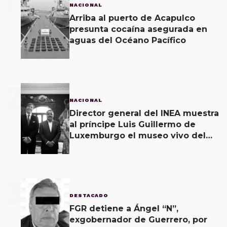
1
NACIONAL
Arriba al puerto de Acapulco
presunta cocaína asegurada en
aguas del Océano Pacífico
2
NACIONAL
Director general del INEA muestra
al príncipe Luis Guillermo de
Luxemburgo el museo vivo del
muralismo.
3
DESTACADO
FGR detiene a Ángel “N”,
exgobernador de Guerrero, por