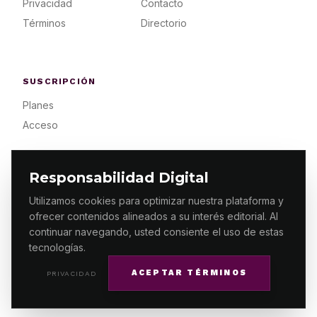
Privacidad
Contacto
Términos
Directorio
SUSCRIPCIÓN
Planes
Acceso
Responsabilidad Digital
Utilizamos cookies para optimizar nuestra plataforma y
ofrecer contenidos alineados a su interés editorial. Al
© 2026 ES PRIMERA MX. ALGUNOS DERECHOS
RESERVADOS / DESIGN
MAKING.MX
continuar navegando, usted consiente el uso de estas
tecnologías.
ACEPTAR TÉRMINOS
PRIVACIDAD