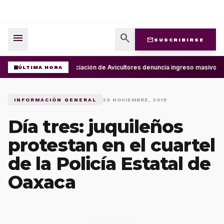
menu
search
mail
SUSCRIBIRSE
Asociación de Avicultores denuncia ingreso masivo d
ÚLTIMA HORA
INFORMACIÓN GENERAL
29 NOVIEMBRE, 2019
Día tres: juquileños
protestan en el cuartel
de la Policía Estatal de
Oaxaca