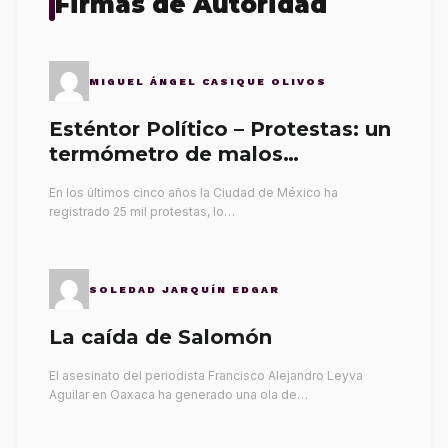
Firmas de Autoridad
MIGUEL ÁNGEL CASIQUE OLIVOS
Esténtor Político – Protestas: un
termómetro de malos
gobernantes
En los últimos cinco años la Ciudad de México ha
registrado 25 mil protestas, lo…
SOLEDAD JARQUÍN EDGAR
La caída de Salomón
El asesinato del periodista Francisco Alejandro Leyva
Aguilar en Oaxaca ha generado una ola de…