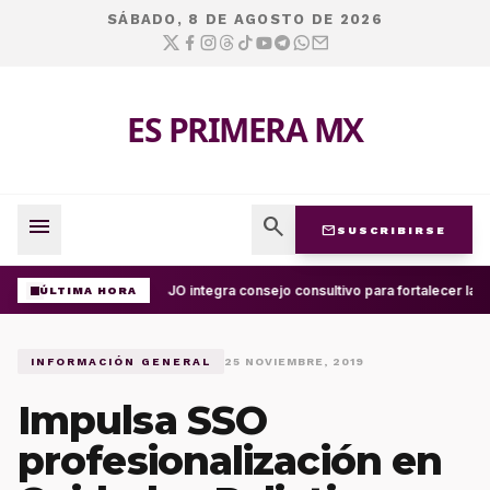
SÁBADO, 8 DE AGOSTO DE 2026
ES PRIMERA MX
menu
search
mail
SUSCRIBIRSE
UABJO integra consejo consultivo para fortalecer la c
ÚLTIMA HORA
INFORMACIÓN GENERAL
25 NOVIEMBRE, 2019
Impulsa SSO
profesionalización en