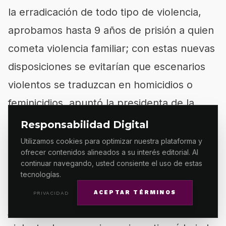
la erradicación de todo tipo de violencia,
aprobamos hasta 9 años de prisión a quien
cometa violencia familiar; con estas nuevas
disposiciones se evitarían que escenarios
violentos se traduzcan en homicidios o
feminicidios, apuntó la presidenta de la
Comisión de Derechos Humanos, Magaly
Responsabilidad Digital
López Dominguez.
Utilizamos cookies para optimizar nuestra plataforma y
ofrecer contenidos alineados a su interés editorial. Al
continuar navegando, usted consiente el uso de estas
Finalmente, la diputada Elisa Zepeda,
tecnologías.
aseveró que en Oaxaca se legisla por la
ACEPTAR TÉRMINOS
PRIVACIDAD
justicia, es por ello que toda muerte