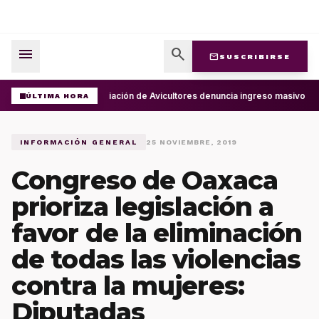
menu
search
mail
SUSCRIBIRSE
Asociación de Avicultores denuncia ingreso masivo de
ÚLTIMA HORA
INFORMACIÓN GENERAL
25 NOVIEMBRE, 2019
Congreso de Oaxaca
prioriza legislación a
favor de la eliminación
de todas las violencias
contra la mujeres:
Diputadas