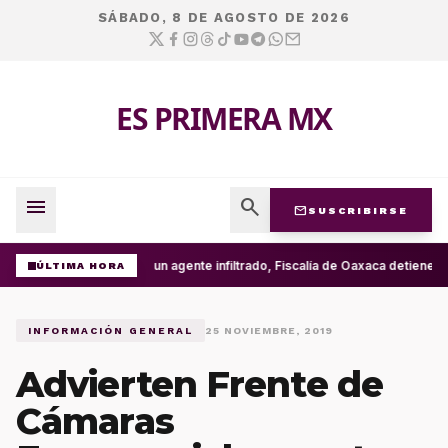
SÁBADO, 8 DE AGOSTO DE 2026
ES PRIMERA MX
menu
search
mail
SUSCRIBIRSE
Con un agente infiltrado, Fiscalía de Oaxaca detiene en
ÚLTIMA HORA
INFORMACIÓN GENERAL
25 NOVIEMBRE, 2019
Advierten Frente de
Cámaras