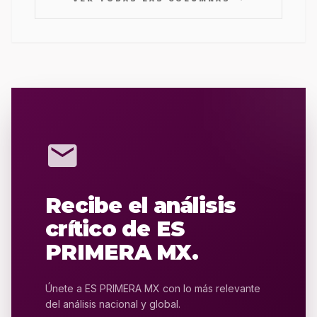
mail
Recibe el análisis
crítico de ES
PRIMERA MX.
Únete a ES PRIMERA MX con lo más relevante
del análisis nacional y global.