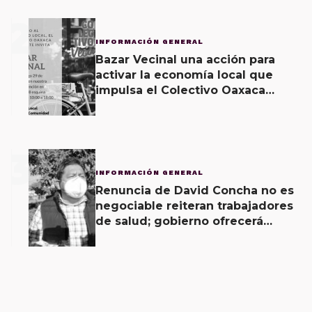
2
INFORMACIÓN GENERAL
Bazar Vecinal una acción para
activar la economía local que
impulsa el Colectivo Oaxaca
Vecinal
3
INFORMACIÓN GENERAL
Renuncia de David Concha no es
negociable reiteran trabajadores
de salud; gobierno ofrecerá
contrapropuesta a demandas