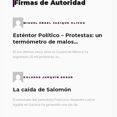
Firmas de Autoridad
MIGUEL ÁNGEL CASIQUE OLIVOS
Esténtor Político – Protestas: un
termómetro de malos
gobernantes
En los últimos cinco años la Ciudad de México ha
registrado 25 mil protestas, lo…
SOLEDAD JARQUÍN EDGAR
La caída de Salomón
El asesinato del periodista Francisco Alejandro Leyva
Aguilar en Oaxaca ha generado una ola de…