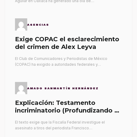
Aguilar en Oaxaca ha generado una ola de…
AGENCIAS
Exige COPAC el esclarecimiento
del crimen de Alex Leyva
El Club de Comunicadores y Periodistas de México
(COPAC) ha exigido a autoridades federales y…
AMADO SANMARTÍN HERNÁNDEZ
Explicación: Testamento
incriminatorio (Profundizando su
propia tumba)
El texto exige que la Fiscalía Federal investigue el
asesinato a tiros del periodista Francisco…