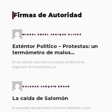
Firmas de Autoridad
MIGUEL ÁNGEL CASIQUE OLIVOS
Esténtor Político – Protestas: un
termómetro de malos
gobernantes
En los últimos cinco años la Ciudad de México ha
registrado 25 mil protestas, lo…
SOLEDAD JARQUÍN EDGAR
La caída de Salomón
El asesinato del periodista Francisco Alejandro Leyva