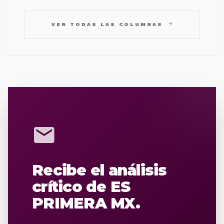
arrow_forward
VER TODAS LAS COLUMNAS
mail
Recibe el análisis
crítico de ES
PRIMERA MX.