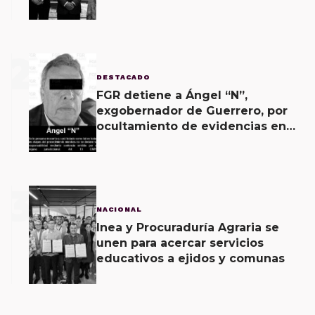
muralismo.
2
DESTACADO
FGR detiene a Ángel “N”,
exgobernador de Guerrero, por
ocultamiento de evidencias en
caso Ayotzinapa
3
NACIONAL
Inea y Procuraduría Agraria se
unen para acercar servicios
educativos a ejidos y comunas