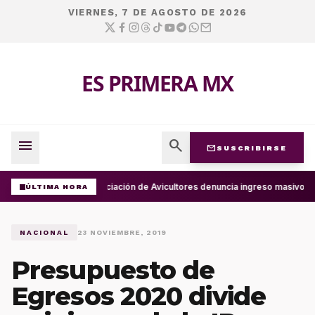
VIERNES, 7 DE AGOSTO DE 2026
ES PRIMERA MX
menu
search
mail
SUSCRIBIRSE
Asociación de Avicultores denuncia ingreso masivo d
ÚLTIMA HORA
NACIONAL
23 NOVIEMBRE, 2019
Presupuesto de
Egresos 2020 divide