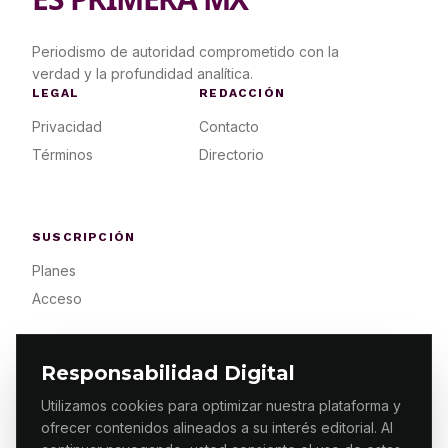
Periodismo de autoridad comprometido con la
verdad y la profundidad analítica.
LEGAL
REDACCIÓN
Privacidad
Contacto
Términos
Directorio
SUSCRIPCIÓN
Planes
Acceso
Responsabilidad Digital
Utilizamos cookies para optimizar nuestra plataforma y
ofrecer contenidos alineados a su interés editorial. Al
© 2026 ES PRIMERA MX. ALGUNOS DERECHOS
RESERVADOS / DESIGN
MAKING.MX