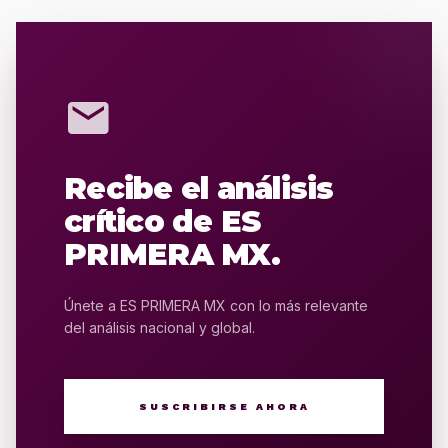
mail
Recibe el análisis
crítico de ES
PRIMERA MX.
Únete a ES PRIMERA MX con lo más relevante
del análisis nacional y global.
SUSCRIBIRSE AHORA