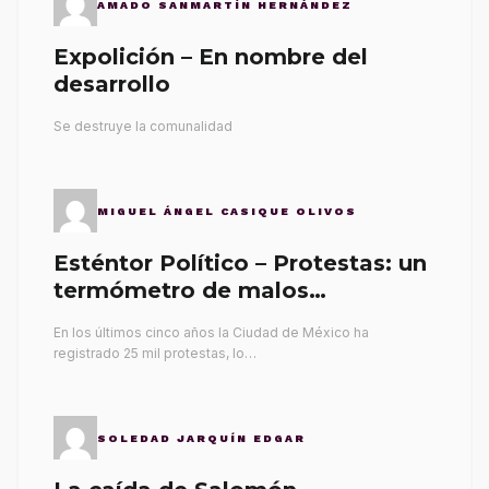
AMADO SANMARTÍN HERNÁNDEZ
Expolición – En nombre del
desarrollo
Se destruye la comunalidad
MIGUEL ÁNGEL CASIQUE OLIVOS
Esténtor Político – Protestas: un
termómetro de malos
gobernantes
En los últimos cinco años la Ciudad de México ha
registrado 25 mil protestas, lo…
SOLEDAD JARQUÍN EDGAR