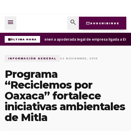
menu
search
mail
SUSCRIBIRSE
Detienen a apoderada legal de empresa ligada a Ernest
ÚLTIMA HORA
INFORMACIÓN GENERAL
22 NOVIEMBRE, 2019
Programa
“Reciclemos por
Oaxaca” fortalece
iniciativas ambientales
de Mitla