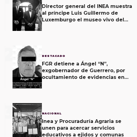
Director general del INEA muestra
al príncipe Luis Guillermo de
Luxemburgo el museo vivo del
muralismo.
2
DESTACADO
FGR detiene a Ángel “N”,
exgobernador de Guerrero, por
ocultamiento de evidencias en
caso Ayotzinapa
3
NACIONAL
Inea y Procuraduría Agraria se
unen para acercar servicios
educativos a ejidos y comunas