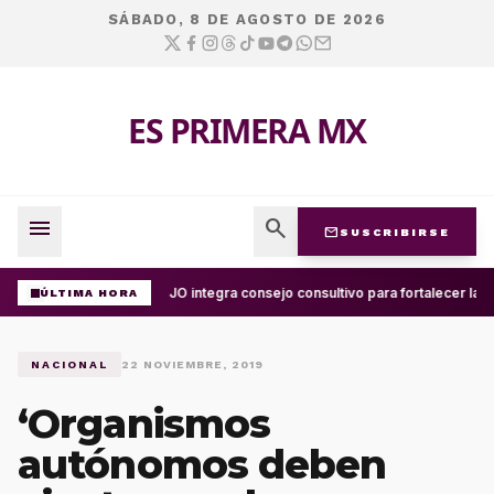
SÁBADO, 8 DE AGOSTO DE 2026
ES PRIMERA MX
menu
search
mail
SUSCRIBIRSE
UABJO integra consejo consultivo para fortalecer la c
ÚLTIMA HORA
NACIONAL
22 NOVIEMBRE, 2019
‘Organismos
autónomos deben