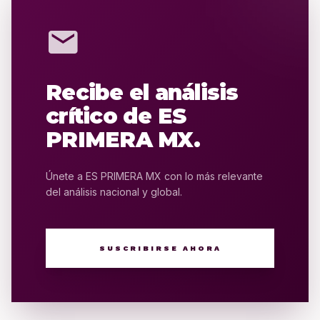
mail
Recibe el análisis
crítico de ES
PRIMERA MX.
Únete a ES PRIMERA MX con lo más relevante
del análisis nacional y global.
SUSCRIBIRSE AHORA