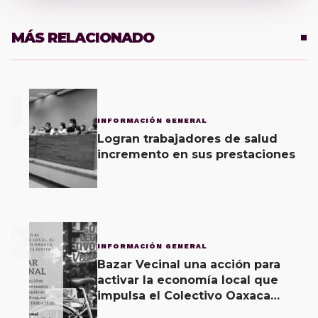
MÁS RELACIONADO
1
INFORMACIÓN GENERAL
Logran trabajadores de salud
incremento en sus prestaciones
2
INFORMACIÓN GENERAL
Bazar Vecinal una acción para
activar la economía local que
impulsa el Colectivo Oaxaca
Vecinal