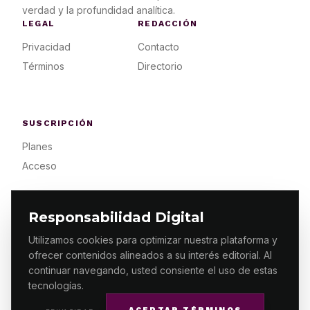
verdad y la profundidad analítica.
LEGAL
REDACCIÓN
Privacidad
Contacto
Términos
Directorio
SUSCRIPCIÓN
Planes
Acceso
Responsabilidad Digital
Utilizamos cookies para optimizar nuestra plataforma y
ofrecer contenidos alineados a su interés editorial. Al
© 2026 ES PRIMERA MX. ALGUNOS DERECHOS
RESERVADOS / DESIGN
MAKING.MX
continuar navegando, usted consiente el uso de estas
tecnologías.