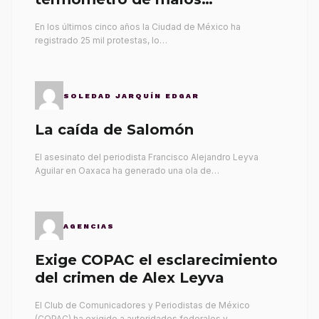
gobernantes
En los últimos cinco años la Ciudad de México ha
registrado 25 mil protestas, lo…
SOLEDAD JARQUÍN EDGAR
La caída de Salomón
El asesinato del periodista Francisco Alejandro Leyva
Aguilar en Oaxaca ha generado una ola de…
AGENCIAS
Exige COPAC el esclarecimiento
del crimen de Alex Leyva
El Club de Comunicadores y Periodistas de México
(COPAC) ha exigido a autoridades federales y…