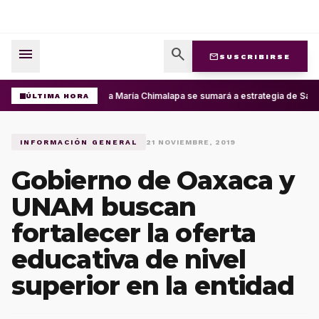
menu
search
mail
SUSCRIBIRSE
Santa María Chimalapa se sumará a estrategia de San 
ÚLTIMA HORA
INFORMACIÓN GENERAL
21 NOVIEMBRE, 2019
Gobierno de Oaxaca y
UNAM buscan
fortalecer la oferta
educativa de nivel
superior en la entidad