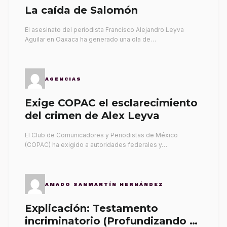
La caída de Salomón
El asesinato del periodista Francisco Alejandro Leyva
Aguilar en Oaxaca ha generado una ola de…
AGENCIAS
Exige COPAC el esclarecimiento
del crimen de Alex Leyva
El Club de Comunicadores y Periodistas de México
(COPAC) ha exigido a autoridades federales y…
AMADO SANMARTÍN HERNÁNDEZ
Explicación: Testamento
incriminatorio (Profundizando su