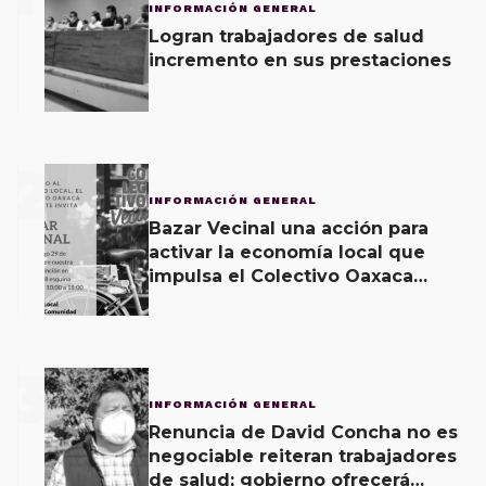
INFORMACIÓN GENERAL
Logran trabajadores de salud
incremento en sus prestaciones
2
INFORMACIÓN GENERAL
Bazar Vecinal una acción para
activar la economía local que
impulsa el Colectivo Oaxaca
Vecinal
3
INFORMACIÓN GENERAL
Renuncia de David Concha no es
negociable reiteran trabajadores
de salud; gobierno ofrecerá