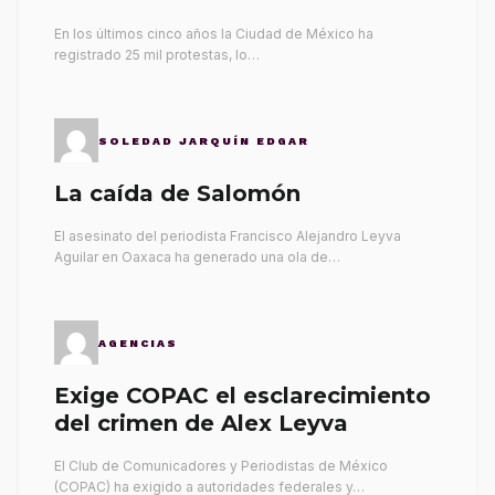
gobernantes
En los últimos cinco años la Ciudad de México ha
registrado 25 mil protestas, lo…
SOLEDAD JARQUÍN EDGAR
La caída de Salomón
El asesinato del periodista Francisco Alejandro Leyva
Aguilar en Oaxaca ha generado una ola de…
AGENCIAS
Exige COPAC el esclarecimiento
del crimen de Alex Leyva
El Club de Comunicadores y Periodistas de México
(COPAC) ha exigido a autoridades federales y…