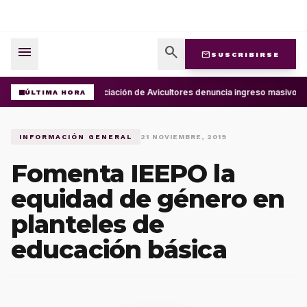
menu
search
mail
SUSCRIBIRSE
Asociación de Avicultores denuncia ingreso masivo d
ÚLTIMA HORA
INFORMACIÓN GENERAL
21 NOVIEMBRE, 2019
Fomenta IEEPO la
equidad de género en
planteles de
educación básica