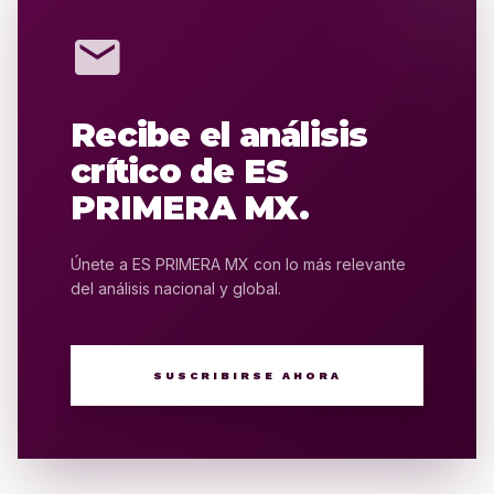
mail
Recibe el análisis
crítico de ES
PRIMERA MX.
Únete a ES PRIMERA MX con lo más relevante
del análisis nacional y global.
SUSCRIBIRSE AHORA