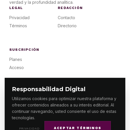
verdad y la profundidad analítica.
LEGAL
REDACCIÓN
Privacidad
Contacto
Términos
Directorio
SUSCRIPCIÓN
Planes
Acceso
Responsabilidad Digital
Utilizamos cookies para optimizar nuestra plataforma y
ofrecer contenidos alineados a su interés editorial. Al
© 2026 ES PRIMERA MX. ALGUNOS DERECHOS
RESERVADOS / DESIGN
MAKING.MX
continuar navegando, usted consiente el uso de estas
tecnologías.
ACEPTAR TÉRMINOS
PRIVACIDAD