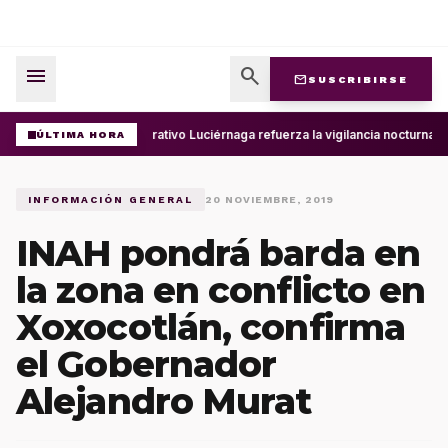
menu
search
mail
SUSCRIBIRSE
Operativo Luciérnaga refuerza la vigilancia nocturna 
ÚLTIMA HORA
INFORMACIÓN GENERAL
20 NOVIEMBRE, 2019
INAH pondrá barda en
la zona en conflicto en
Xoxocotlán, confirma
el Gobernador
Alejandro Murat