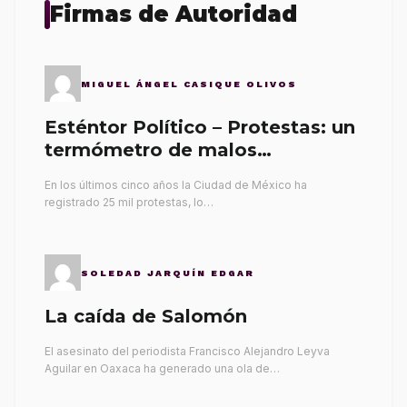
Firmas de Autoridad
MIGUEL ÁNGEL CASIQUE OLIVOS
Esténtor Político – Protestas: un
termómetro de malos
gobernantes
En los últimos cinco años la Ciudad de México ha
registrado 25 mil protestas, lo…
SOLEDAD JARQUÍN EDGAR
La caída de Salomón
El asesinato del periodista Francisco Alejandro Leyva
Aguilar en Oaxaca ha generado una ola de…