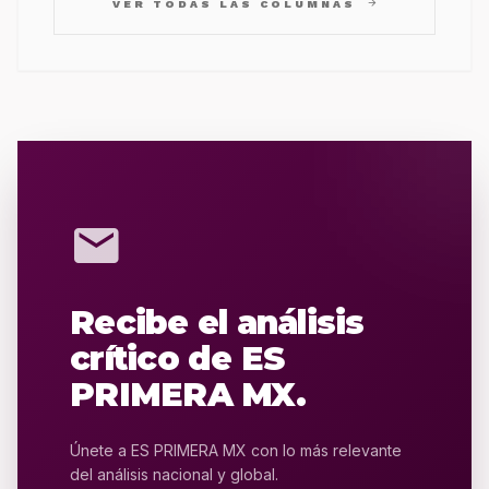
arrow_forward
VER TODAS LAS COLUMNAS
mail
Recibe el análisis
crítico de ES
PRIMERA MX.
Únete a ES PRIMERA MX con lo más relevante
del análisis nacional y global.