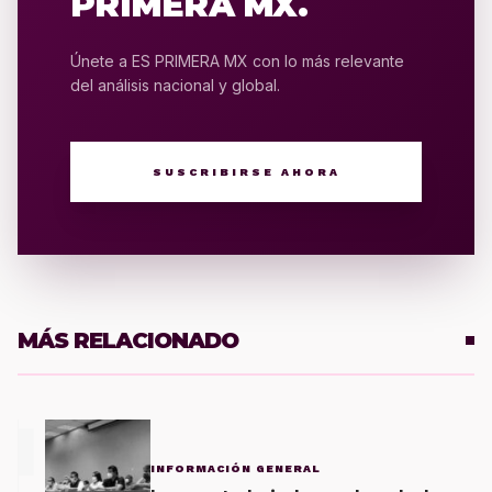
PRIMERA MX.
Únete a ES PRIMERA MX con lo más relevante
del análisis nacional y global.
SUSCRIBIRSE AHORA
MÁS RELACIONADO
1
INFORMACIÓN GENERAL