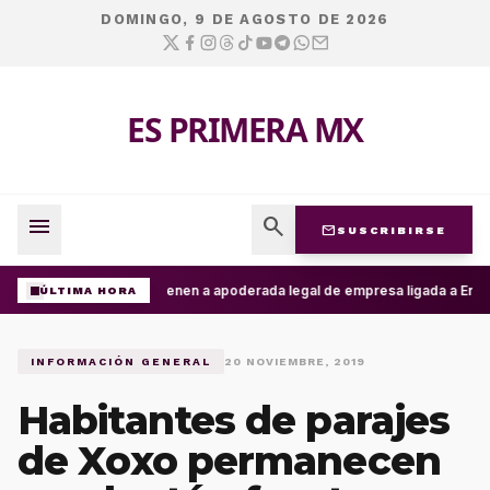
DOMINGO, 9 DE AGOSTO DE 2026
ES PRIMERA MX
menu
search
mail
SUSCRIBIRSE
Detienen a apoderada legal de empresa ligada a Ernest
ÚLTIMA HORA
INFORMACIÓN GENERAL
20 NOVIEMBRE, 2019
Habitantes de parajes
de Xoxo permanecen