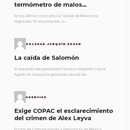
termómetro de malos
gobernantes
En los últimos cinco años la Ciudad de México ha
registrado 25 mil protestas, lo…
SOLEDAD JARQUÍN EDGAR
La caída de Salomón
El asesinato del periodista Francisco Alejandro Leyva
Aguilar en Oaxaca ha generado una ola de…
AGENCIAS
Exige COPAC el esclarecimiento
del crimen de Alex Leyva
El Club de Comunicadores y Periodistas de México