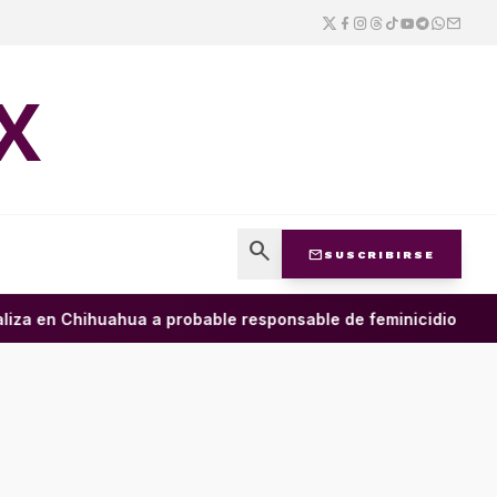
X
search
mail
SUSCRIBIRSE
za en Chihuahua a probable responsable de feminicidio agravad