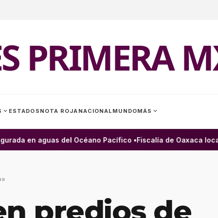
ES PRIMERA M
expand_more
expand_more
S
ESTADOS
NOTA ROJA
NACIONAL
MUNDO
MÁS
urada en aguas del Océano Pacífico •
Fiscalía de Oaxaca locali
19
en predios de