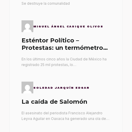
Se destruye la comunalidad
MIGUEL ÁNGEL CASIQUE OLIVOS
Esténtor Político –
Protestas: un termómetro
de malos gobernantes
En los últimos cinco años la Ciudad de México ha
registrado 25 mil protestas, lo…
SOLEDAD JARQUÍN EDGAR
La caída de Salomón
El asesinato del periodista Francisco Alejandro
Leyva Aguilar en Oaxaca ha generado una ola de…