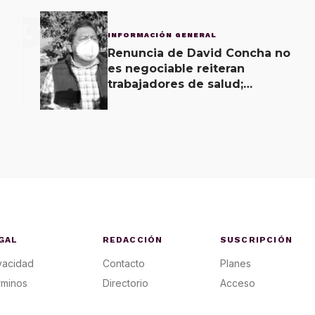
3
INFORMACIÓN GENERAL
Renuncia de David Concha no
es negociable reiteran
trabajadores de salud;
gobierno ofrecerá
contrapropuesta a demandas
GAL
REDACCIÓN
SUSCRIPCIÓN
vacidad
Contacto
Planes
rminos
Directorio
Acceso