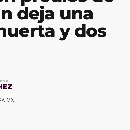
n deja una
uerta y dos
IDAD
HEZ
ERA MX