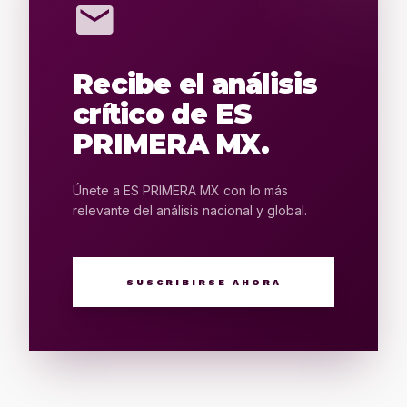
mail
Recibe el análisis
crítico de ES
PRIMERA MX.
Únete a ES PRIMERA MX con lo más
relevante del análisis nacional y global.
SUSCRIBIRSE AHORA