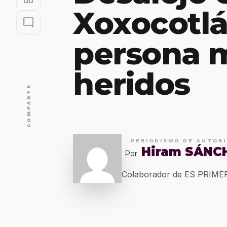
Xoxocotlá
mode_comment
persona m
heridos
COMPARTE
PERIODISMO DE AUTOR
Hiram SÁNC
Por
Colaborador de ES PRIM