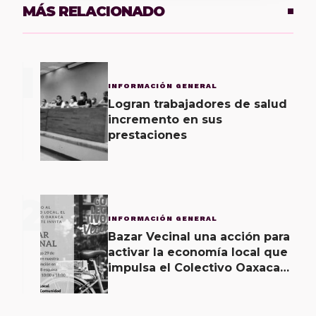
MÁS RELACIONADO
1
INFORMACIÓN GENERAL
Logran trabajadores de salud
incremento en sus
prestaciones
2
INFORMACIÓN GENERAL
Bazar Vecinal una acción para
activar la economía local que
impulsa el Colectivo Oaxaca
Vecinal