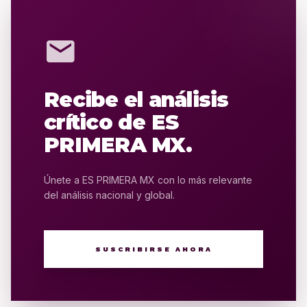
mail
Recibe el análisis
crítico de ES
PRIMERA MX.
Únete a ES PRIMERA MX con lo más relevante
del análisis nacional y global.
SUSCRIBIRSE AHORA