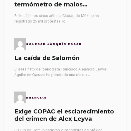
termómetro de malos
gobernantes
En los últimos cinco años la Ciudad de México ha
registrado 25 mil protestas, lo…
SOLEDAD JARQUÍN EDGAR
La caída de Salomón
El asesinato del periodista Francisco Alejandro Leyva
Aguilar en Oaxaca ha generado una ola de…
AGENCIAS
Exige COPAC el esclarecimiento
del crimen de Alex Leyva
El Club de Comunicadores y Periodistas de México