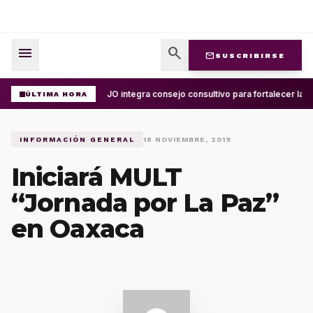
menu
search
mail
SUSCRIBIRSE
UABJO integra consejo consultivo para fortalecer la c
ÚLTIMA HORA
INFORMACIÓN GENERAL
18 NOVIEMBRE, 2019
Iniciará MULT
“Jornada por La Paz”
en Oaxaca