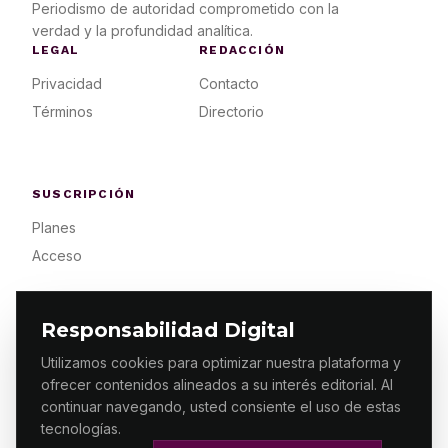
Periodismo de autoridad comprometido con la
verdad y la profundidad analítica.
LEGAL
REDACCIÓN
Privacidad
Contacto
Términos
Directorio
SUSCRIPCIÓN
Planes
Acceso
Responsabilidad Digital
Utilizamos cookies para optimizar nuestra plataforma y
ofrecer contenidos alineados a su interés editorial. Al
© 2026 ES PRIMERA MX. ALGUNOS DERECHOS
RESERVADOS / DESIGN
MAKING.MX
continuar navegando, usted consiente el uso de estas
tecnologías.