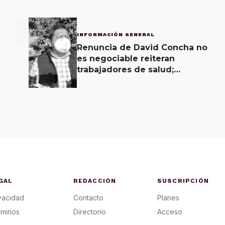
3
INFORMACIÓN GENERAL
Renuncia de David Concha no
es negociable reiteran
trabajadores de salud;
gobierno ofrecerá
contrapropuesta a demandas
GAL
REDACCIÓN
SUSCRIPCIÓN
vacidad
Contacto
Planes
rminos
Directorio
Acceso