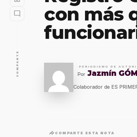
con más q
mode_comment
funcionar
COMPARTE
PERIODISMO DE AUTOR
Jazmín GÓ
Por
Colaborador de ES PRIM
COMPARTE ESTA NOTA