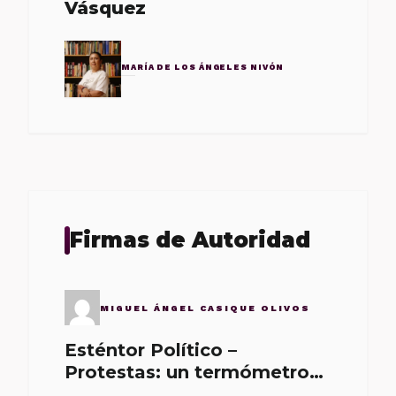
Vásquez
MARÍA DE LOS ÁNGELES NIVÓN
Firmas de Autoridad
MIGUEL ÁNGEL CASIQUE OLIVOS
Esténtor Político –
Protestas: un termómetro
de malos gobernantes