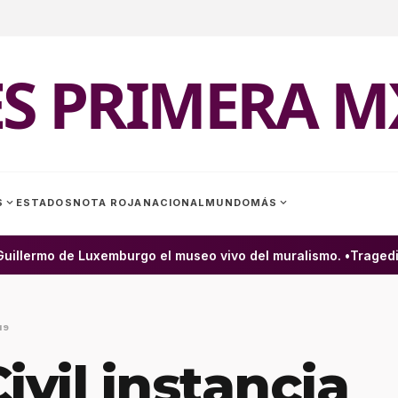
ES PRIMERA M
expand_more
expand_more
S
ESTADOS
NOTA ROJA
NACIONAL
MUNDO
MÁS
uillermo de Luxemburgo el museo vivo del muralismo. •
Tragedia 
19
ivil instancia