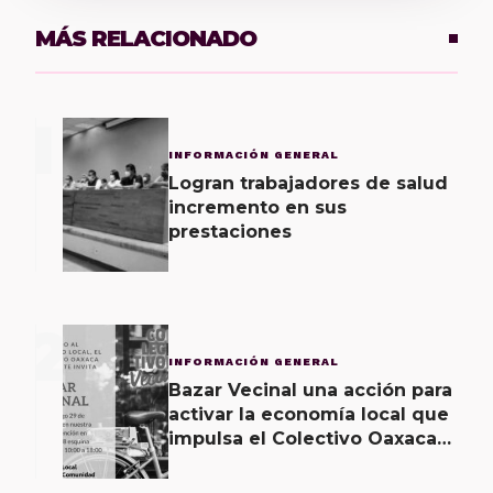
MÁS RELACIONADO
1
INFORMACIÓN GENERAL
Logran trabajadores de salud
incremento en sus
prestaciones
2
INFORMACIÓN GENERAL
Bazar Vecinal una acción para
activar la economía local que
impulsa el Colectivo Oaxaca
Vecinal