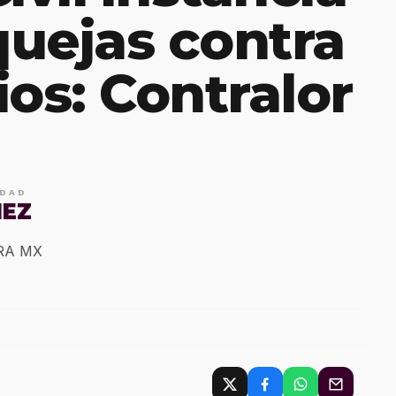
uejas contra
ios: Contralor
IDAD
MEZ
ERA MX