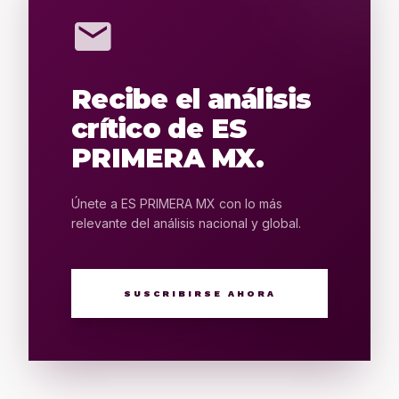
mail
Recibe el análisis
crítico de ES
PRIMERA MX.
Únete a ES PRIMERA MX con lo más
relevante del análisis nacional y global.
SUSCRIBIRSE AHORA